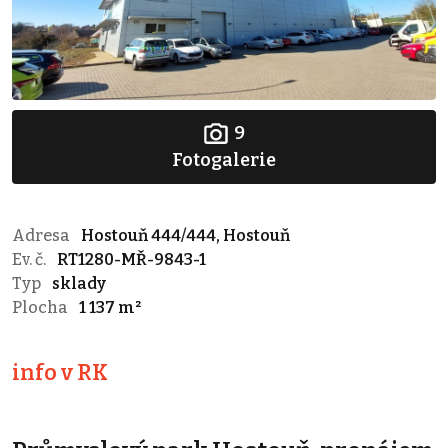
9
Fotogalerie
Adresa
Hostouň 444/444, Hostouň
Ev. č.
RT1280-MŘ-9843-1
Typ
sklady
Plocha
1 137 m²
info v RK