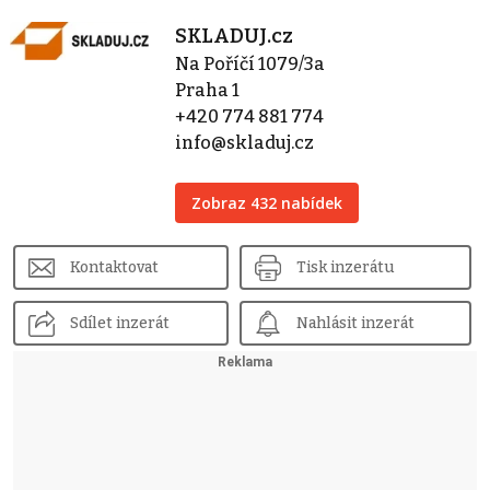
SKLADUJ.cz
Na Poříčí 1079/3a
Praha 1
+420 774 881 774
info@skladuj.cz
Zobraz 432 nabídek
Kontaktovat
Tisk inzerátu
Sdílet inzerát
Nahlásit inzerát