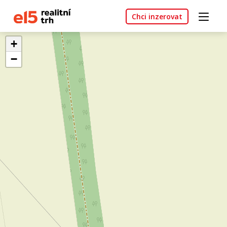
Chci inzerovat
+
−