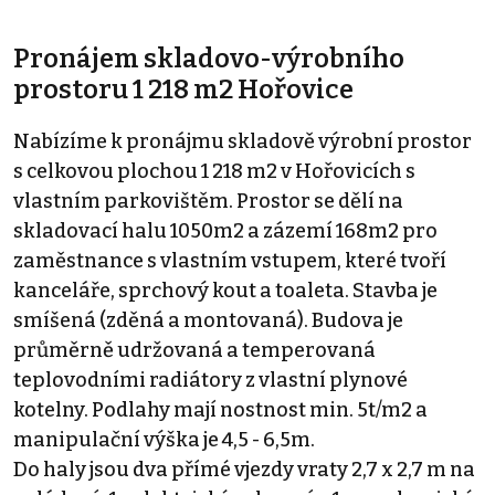
Pronájem skladovo-výrobního
prostoru 1 218 m2 Hořovice
Nabízíme k pronájmu skladově výrobní prostor
s celkovou plochou 1 218 m2 v Hořovicích s
vlastním parkovištěm. Prostor se dělí na
skladovací halu 1050m2 a zázemí 168m2 pro
zaměstnance s vlastním vstupem, které tvoří
kanceláře, sprchový kout a toaleta. Stavba je
smíšená (zděná a montovaná). Budova je
průměrně udržovaná a temperovaná
teplovodními radiátory z vlastní plynové
kotelny. Podlahy mají nostnost min. 5t/m2 a
manipulační výška je 4,5 - 6,5m.
Do haly jsou dva přímé vjezdy vraty 2,7 x 2,7 m na