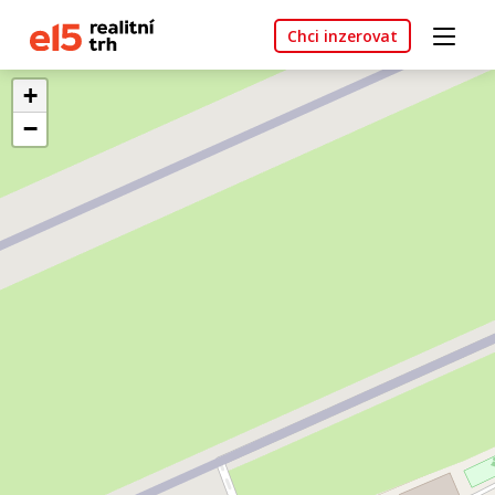
Chci inzerovat
+
−