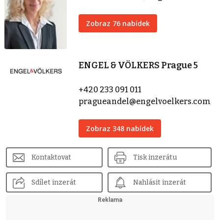
Zobraz 76 nabídek
ENGEL & VÖLKERS Prague 5
+420 233 091 011
pragueandel@engelvoelkers.com
Zobraz 348 nabídek
Kontaktovat
Tisk inzerátu
Sdílet inzerát
Nahlásit inzerát