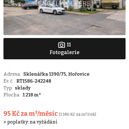
11
Fotogalerie
Adresa
Sklenářka 1390/75, Hořovice
Ev. č.
RT1586-242248
Typ
sklady
Plocha
1 218 m²
95 Kč za m²/měsíc
(1 140 Kč za m²/rok)
+ poplatky: na vyžádání