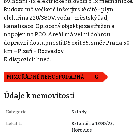
ovládaní -1x elektrické rolovací a 1x mechanické.
Budova má veškeré inženýrské sítě - plyn,
elektřina 220/380V, voda - městský řad,
kanalizace. Oplocený objekt je zastřežen a
napojen na PCO. Areál má velmi dobrou
dopravní dostupností D5 exit 35, směr Praha 50
km – Plzeň – Rozvadov.
K dispozici ihned.
MIMOŘÁDNĚ NEHOSPODÁRNÁ
G
Údaje k nemovitosti
Kategorie
Sklady
Lokalita
Sklenářka 1390/75,
Hořovice