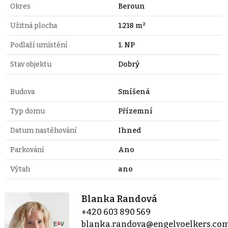
Okres
Beroun
Užitná plocha
1.218 m²
Podlaží umístění
1. NP
Stav objektu
Dobrý
Budova
Smíšená
Typ domu
Přízemní
Datum nastěhování
Ihned
Parkování
Ano
Výtah
ano
Blanka Randová
+420 603 890 569
blanka.randova@engelvoelkers.co