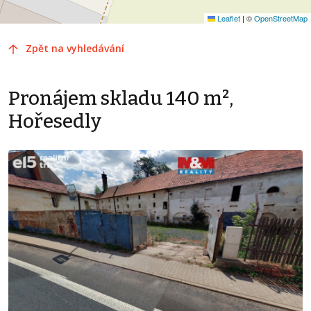
Leaflet
|
©
OpenStreetMap
Zpět na vyhledávání
Pronájem skladu 140 m²,
Hořesedly