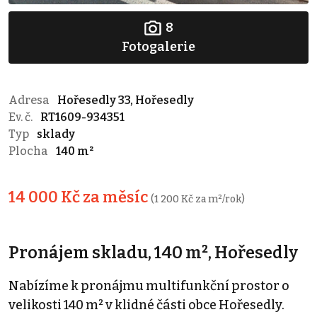
8
Fotogalerie
Adresa
Hořesedly 33, Hořesedly
Ev. č.
RT1609-934351
Typ
sklady
Plocha
140 m²
14 000 Kč za měsíc
(1 200 Kč za m²/rok)
Pronájem skladu, 140 m², Hořesedly
Nabízíme k pronájmu multifunkční prostor o
velikosti 140 m² v klidné části obce Hořesedly.