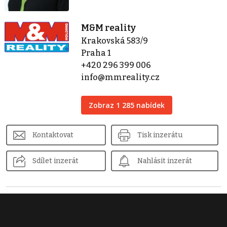
M&M reality
Krakovská 583/9
Praha 1
+420 296 399 006
info@mmreality.cz
Zobraz 1 285 nabídek
Kontaktovat
Tisk inzerátu
Sdílet inzerát
Nahlásit inzerát
Podobné nemovitosti