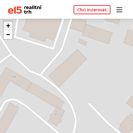
Chci inzerovat
+
−