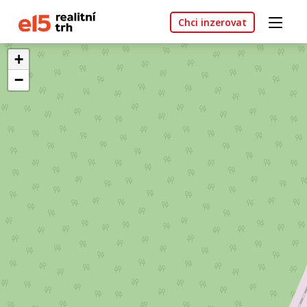
Chci inzerovat
+
−