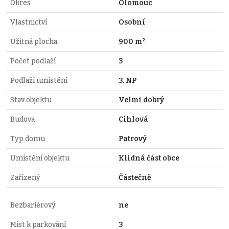
Okres
Olomouc
Vlastnictví
Osobní
Užitná plocha
900 m²
Počet podlaží
3
Podlaží umístění
3. NP
Stav objektu
Velmi dobrý
Budova
Cihlová
Typ domu
Patrový
Umístění objektu
Klidná část obce
Zařízený
Částečně
Bezbariérový
ne
Míst k parkování
3