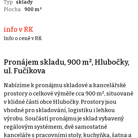
Typ
sklady
Plocha
900 m²
info v RK
Info o ceně v RK
Pronájem skladu, 900 m², Hlubočky,
ul. Fučíkova
Nabízíme k pronájmu skladové a kancelářské
prostory o celkové výměře cca 900 m², situované
v klidné části obce Hlubočky. Prostory jsou
vhodné pro skladování, logistiku i lehkou
výrobu. Součástí pronájmu je sklad vybavený
regálovým systémem, dvě samostatné
kanceláře s pracovními stoly, kuchyňka, šatna a