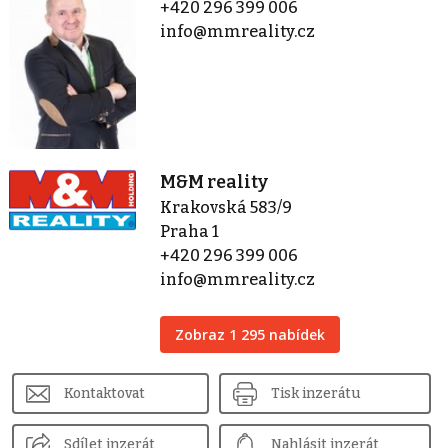
+420 296 399 006
info@mmreality.cz
M&M reality
Krakovská 583/9
Praha 1
+420 296 399 006
info@mmreality.cz
Zobraz 1 295 nabídek
Kontaktovat
Tisk inzerátu
Sdílet inzerát
Nahlásit inzerát