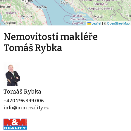
Leaflet
|
©
OpenStreetMap
Nemovitosti makléře
Tomáš Rybka
Tomáš Rybka
+420 296 399 006
info@mmreality.cz