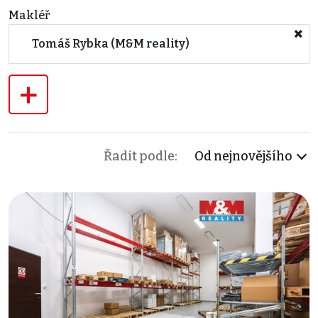
Makléř
Tomáš Rybka (M&M reality)
+
Řadit podle:
Od nejnovějšího