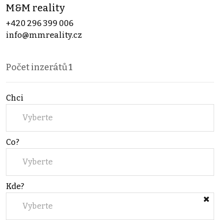
M&M reality
+420 296 399 006
info@mmreality.cz
Počet inzerátů
1
Chci
Vyberte
Co?
Vyberte
Kde?
Vyberte