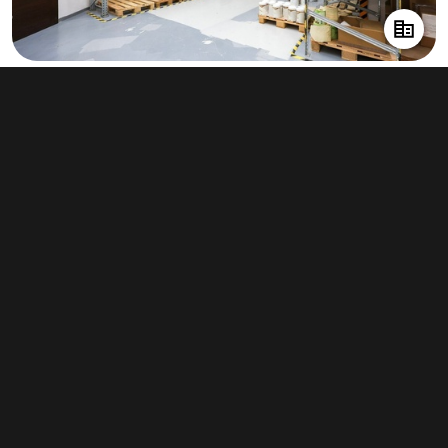
Pronájem skladu 900 m², Hlubočky
info v RK
Typ
sklady
Plocha
900 m²
Obchodní podmínky
Pravidla inzerce
Ceník
Registrace
Kontakt
© 2022 - 2026 Copyright CZECH NEWS CENTER a.s. a dodavatelé
obsahu |
Autorská práva k publikovaným materiálům
|
Podmínky pro