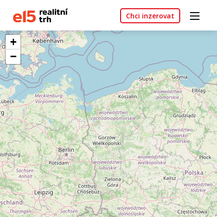
Chci inzerovat
+
−