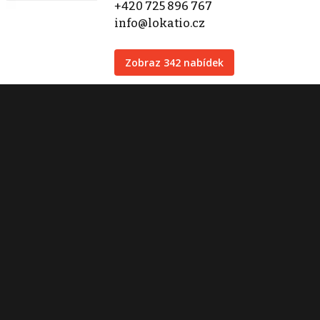
+420 725 896 767
info@lokatio.cz
Zobraz 342 nabídek
Kontaktovat
Tisk inzerátu
Sdílet inzerát
Nahlásit inzerát