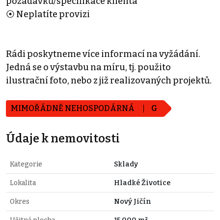
požadavků/specifikace klienta
⦿ Neplatíte provizi
Rádi poskytneme více informací na vyžádání.
Jedná se o výstavbu na míru, tj. použito
ilustrační foto, nebo z již realizovaných projektů.
MIMOŘÁDNĚ NEHOSPODÁRNÁ
G
Údaje k nemovitosti
Kategorie
Sklady
Lokalita
Hladké Životice
Okres
Nový Jičín