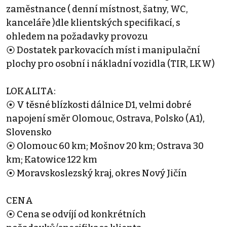
zaměstnance ( denní místnost, šatny, WC,
kanceláře )dle klientských specifikací, s
ohledem na požadavky provozu
⦿ Dostatek parkovacích míst i manipulační
plochy pro osobní i nákladní vozidla (TIR, LKW)
LOKALITA:
⦿ V těsné blízkosti dálnice D1, velmi dobré
napojení směr Olomouc, Ostrava, Polsko (A1),
Slovensko
⦿ Olomouc 60 km; Mošnov 20 km; Ostrava 30
km; Katowice 122 km
⦿ Moravskoslezský kraj, okres Nový Jičín
CENA
⦿ Cena se odvíjí od konkrétních