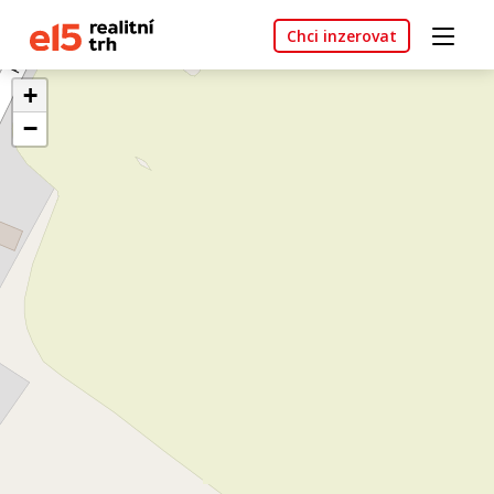
Chci inzerovat
+
−