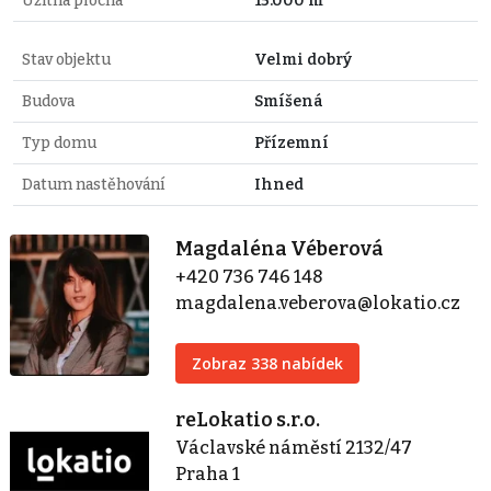
Užitná plocha
15.000 m²
Stav objektu
Velmi dobrý
Budova
Smíšená
Typ domu
Přízemní
Datum nastěhování
Ihned
Magdaléna Véberová
+420 736 746 148
magdalena.veberova@lokatio.cz
Zobraz 338 nabídek
reLokatio s.r.o.
Václavské náměstí 2132/47
Praha 1