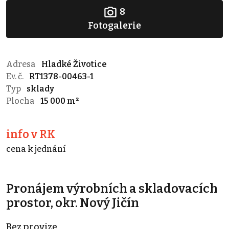
8
Fotogalerie
Adresa
Hladké Životice
Ev. č.
RT1378-00463-1
Typ
sklady
Plocha
15 000 m²
info v RK
cena k jednání
Pronájem výrobních a skladovacích
prostor, okr. Nový Jičín
Bez provize