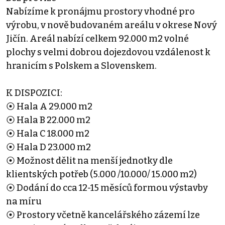
Nabízíme k pronájmu prostory vhodné pro
výrobu, v nově budovaném areálu v okrese Nový
Jičín. Areál nabízí celkem 92.000 m2 volné
plochy s velmi dobrou dojezdovou vzdálenost k
hranicím s Polskem a Slovenskem.
K DISPOZICI:
⦿ Hala A 29.000 m2
⦿ Hala B 22.000 m2
⦿ Hala C 18.000 m2
⦿ Hala D 23.000 m2
⦿ Možnost dělit na menší jednotky dle
klientských potřeb (5.000 /10.000/ 15.000 m2)
⦿ Dodání do cca 12-15 měsíců formou výstavby
na míru
⦿ Prostory včetně kancelářského zázemí lze