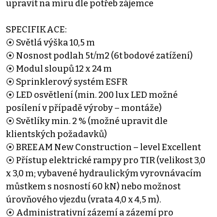
upravit na míru dle potřeb zájemce
SPECIFIKACE:
⦿ Světlá výška 10,5 m
⦿ Nosnost podlah 5t/m2 (6t bodové zatížení)
⦿ Modul sloupů 12 x 24 m
⦿ Sprinklerový systém ESFR
⦿ LED osvětlení (min. 200 lux LED možné
posílení v případě výroby – montáže)
⦿ Světlíky min. 2 % (možné upravit dle
klientských požadavků)
⦿ BREEAM New Construction – level Excellent
⦿ Přístup elektrické rampy pro TIR (velikost 3,0
x 3,0 m; vybavené hydraulickým vyrovnávacím
můstkem s nosností 60 kN) nebo možnost
úrovňového vjezdu (vrata 4,0 x 4,5 m).
⦿ Administrativní zázemí a zázemí pro