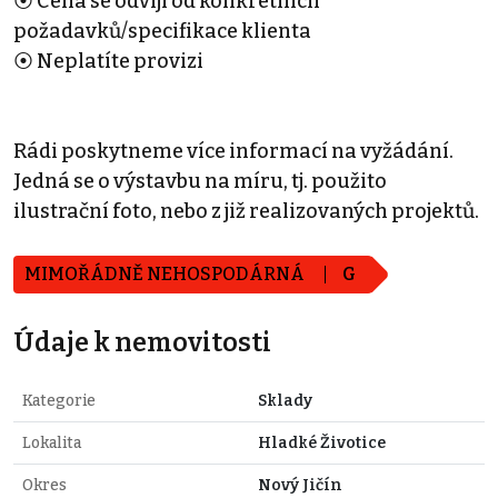
⦿ Cena se odvíjí od konkrétních
požadavků/specifikace klienta
⦿ Neplatíte provizi
Rádi poskytneme více informací na vyžádání.
Jedná se o výstavbu na míru, tj. použito
ilustrační foto, nebo z již realizovaných projektů.
MIMOŘÁDNĚ NEHOSPODÁRNÁ
G
Údaje k nemovitosti
Kategorie
Sklady
Lokalita
Hladké Životice
Okres
Nový Jičín