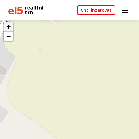
Chci inzerovat
+
−