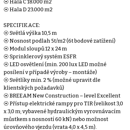
⦿ Hala C 18.000 m2
⦿ Hala D 23.000 m2
SPECIFIKACE:
⦿ Světlá výška 10,5 m
⦿ Nosnost podlah 5t/m2 (6t bodové zatížení)
⦿ Modul sloupů 12 x 24 m
⦿ Sprinklerový systém ESFR
⦿ LED osvětlení (min. 200 lux LED možné
posílení v případě výroby – montáže)
⦿ Světlíky min. 2 % (možné upravit dle
klientských požadavků)
⦿ BREEAM New Construction – level Excellent
⦿ Přístup elektrické rampy pro TIR (velikost 3,0
x 3,0 m; vybavené hydraulickým vyrovnávacím
můstkem s nosností 60 kN) nebo možnost
úrovňového vjezdu (vrata 4,0 x 4,5 m).