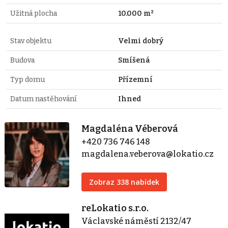
Užitná plocha
10.000 m²
Stav objektu
Velmi dobrý
Budova
Smíšená
Typ domu
Přízemní
Datum nastěhování
Ihned
Magdaléna Véberová
+420 736 746 148
magdalena.veberova@lokatio.cz
Zobraz 338 nabídek
reLokatio s.r.o.
Václavské náměstí 2132/47