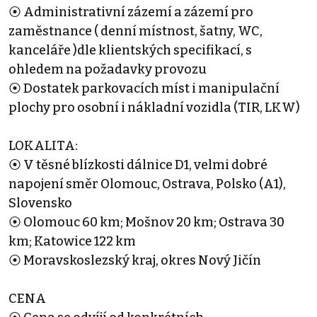
⦿ Administrativní zázemí a zázemí pro
zaměstnance ( denní místnost, šatny, WC,
kanceláře )dle klientských specifikací, s
ohledem na požadavky provozu
⦿ Dostatek parkovacích míst i manipulační
plochy pro osobní i nákladní vozidla (TIR, LKW)
LOKALITA:
⦿ V těsné blízkosti dálnice D1, velmi dobré
napojení směr Olomouc, Ostrava, Polsko (A1),
Slovensko
⦿ Olomouc 60 km; Mošnov 20 km; Ostrava 30
km; Katowice 122 km
⦿ Moravskoslezský kraj, okres Nový Jičín
CENA