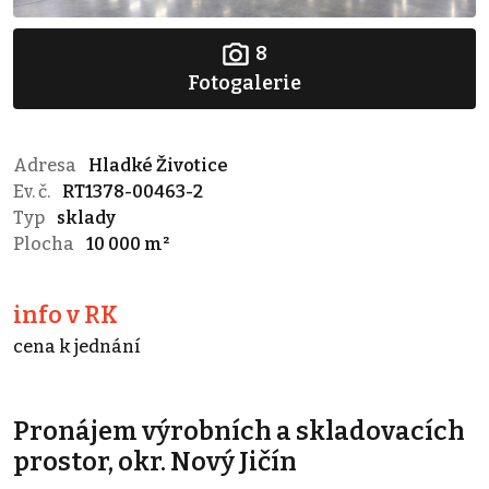
8
Fotogalerie
Adresa
Hladké Životice
Ev. č.
RT1378-00463-2
Typ
sklady
Plocha
10 000 m²
info v RK
cena k jednání
Pronájem výrobních a skladovacích
prostor, okr. Nový Jičín