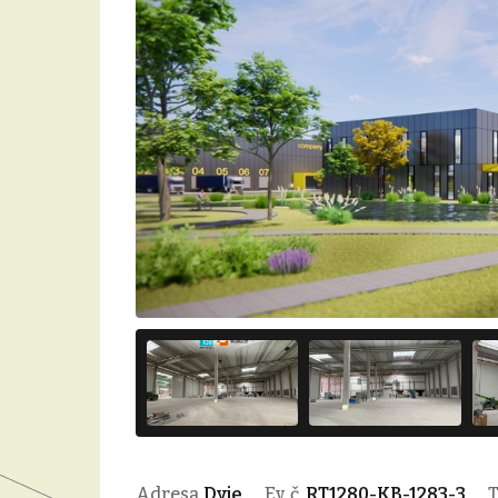
Adresa
Dyje
Ev. č.
RT1280-KB-1283-3