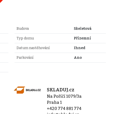
Budova
Skeletová
Typ domu
Přízemní
Datum nastěhování
Ihned
Parkování
Ano
SKLADUJ.cz
Na Poříčí 1079/3a
Praha 1
+420 774 881 774