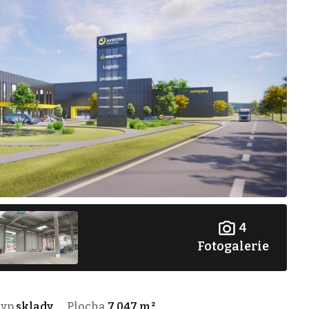
4
Fotogalerie
Typ
sklady
Plocha
7 047 m²