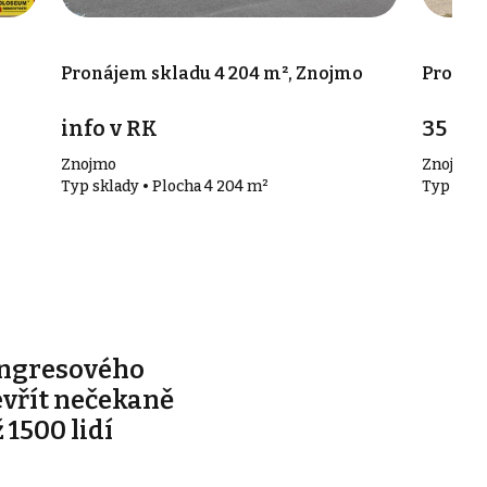
Pronájem skladu 4 204 m², Znojmo
Pronáj
info v RK
35 00
Znojmo
Znojmo
Typ sklady • Plocha 4 204 m²
Typ skla
ongresového
evřít nečekaně
 1500 lidí