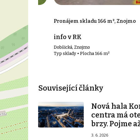
000 m², Znojmo
Pronájem skladu 166 m², Znojmo
info v RK
Dobšická, Znojmo
00 m²
Typ sklady • Plocha 166 m²
Související články
Nová hala K
centra má ot
brzy. Pojme až
3. 6. 2026