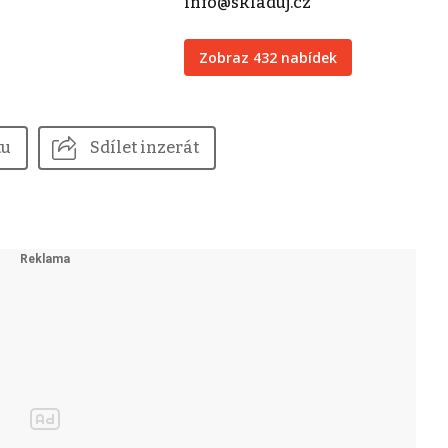
info@skladuj.cz
Zobraz 432 nabídek
tu
Sdílet inzerát