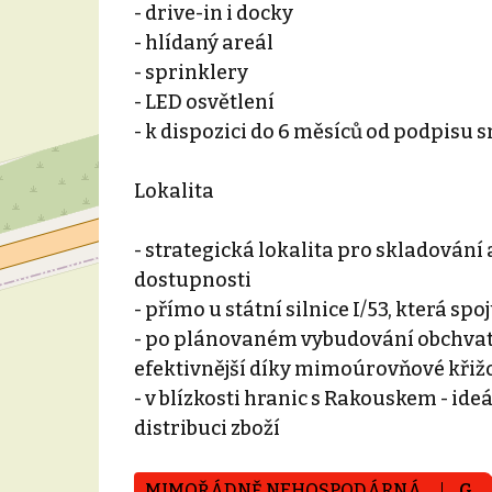
- drive-in i docky
- hlídaný areál
- sprinklery
- LED osvětlení
- k dispozici do 6 měsíců od podpisu 
Lokalita
- strategická lokalita pro skladování
dostupnosti
- přímo u státní silnice I/53, která s
- po plánovaném vybudování obchvat
efektivnější díky mimoúrovňové křiž
- v blízkosti hranic s Rakouskem - id
distribuci zboží
MIMOŘÁDNĚ NEHOSPODÁRNÁ
G