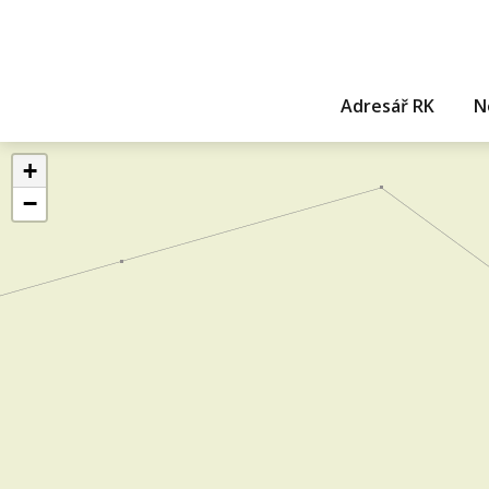
Adresář RK
N
+
−