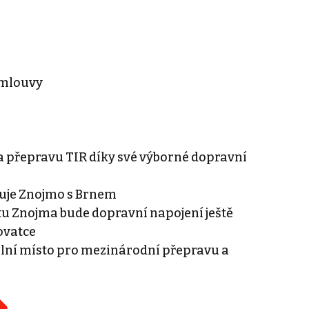
smlouvy
 a přepravu TIR díky své výborné dopravní
pojuje Znojmo s Brnem
u Znojma bude dopravní napojení ještě
ovatce
eální místo pro mezinárodní přepravu a