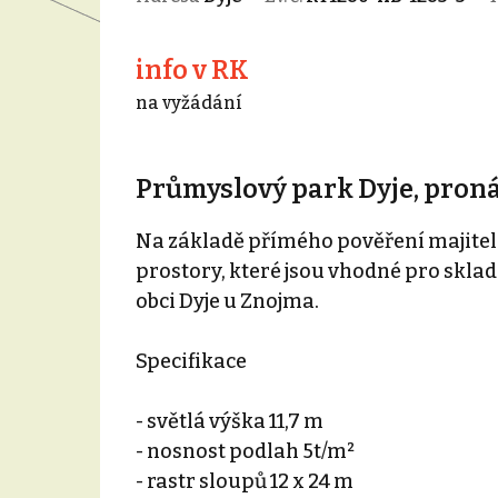
info v RK
na vyžádání
Průmyslový park Dyje, pron
Na základě přímého pověření majitel
prostory, které jsou vhodné pro skla
obci Dyje u Znojma.
Specifikace
- světlá výška 11,7 m
- nosnost podlah 5t/m²
- rastr sloupů 12 x 24 m