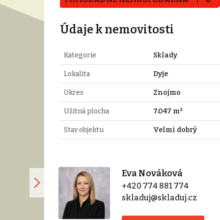
Údaje k nemovitosti
Kategorie
Sklady
Lokalita
Dyje
Okres
Znojmo
Užitná plocha
7.047 m²
Stav objektu
Velmi dobrý
Eva Nováková
+420 774 881 774
skladuj@skladuj.cz