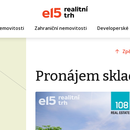
emovitosti
Zahraniční nemovitosti
Developerské 
Zpě
Pronájem sklad