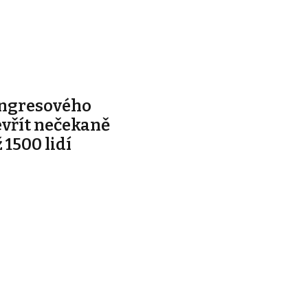
ongresového
evřít nečekaně
 1500 lidí