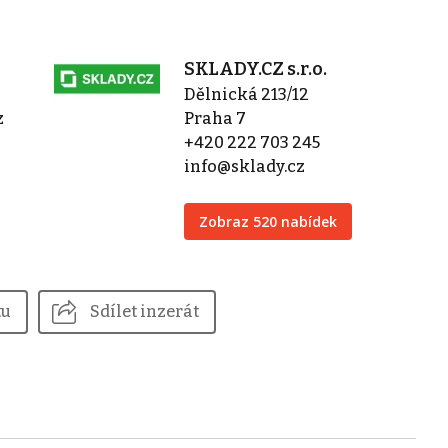
SKLADY.CZ s.r.o.
Dělnická 213/12
z
Praha 7
+420 222 703 245
info@sklady.cz
Zobraz 520 nabídek
tu
Sdílet inzerát