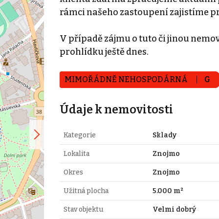
rámci našeho zastoupení zajistíme p
V případě zájmu o tuto či jinou nemovi
prohlídku ještě dnes.
MIMOŘÁDNĚ NEHOSPODÁRNÁ
G
Údaje k nemovitosti
Kategorie
Sklady
Lokalita
Znojmo
Okres
Znojmo
Užitná plocha
5.000 m²
Stav objektu
Velmi dobrý