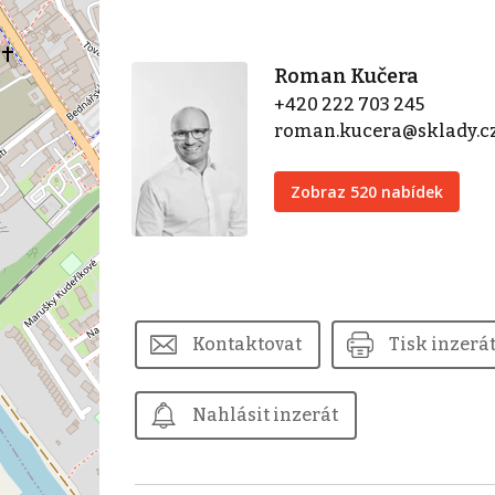
Roman Kučera
+420 222 703 245
roman.kucera@sklady.c
Zobraz 520 nabídek
Kontaktovat
Tisk inzerá
Nahlásit inzerát