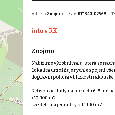
Adresa
Znojmo
Ev. č.
RT1340-02568
T
info v RK
Znojmo
Nabízíme výrobní halu, která se nac
Lokalita umožňuje rychlé spojení vš
dopravní poloha v blízkosti rakouské 
K dispozici haly na míru do 6-8 měsí
• 10 000 m2
Lze dělit na jednotky od 1 100 m2.