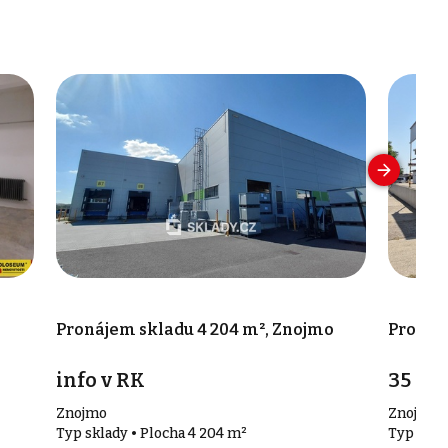
Pronájem skladu 4 204 m², Znojmo
Pronáj
info v RK
35 00
Znojmo
Znojmo
Typ sklady • Plocha 4 204 m²
Typ skla