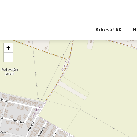
Adresář RK
N
+
−