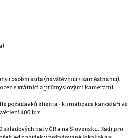
a)
y i osobní auta (návštěvníci + zaměstnanci).
oplocen s vrátnicí a průmyslovými kamerami.
 dle požadavků klienta - klimatizace kanceláří ve
větlení 400 lux.
0 skladových hal v ČR a na Slovensku. Rádi pro
řehled nabídek v požadované lokalitě a v