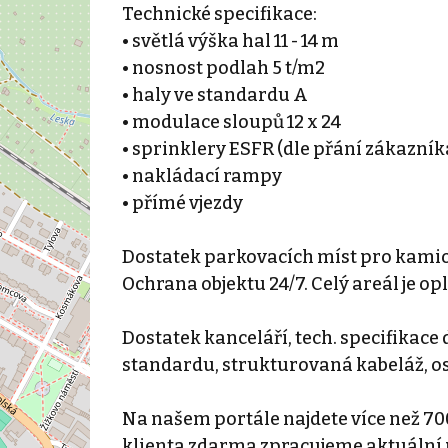
Technické specifikace:
• světlá výška hal 11 - 14 m
• nosnost podlah 5 t/m2
• haly ve standardu A
• modulace sloupů 12 x 24
• sprinklery ESFR (dle přání zákazník
• nakládací rampy
• přímé vjezdy
Dostatek parkovacích míst pro kamion
Ochrana objektu 24/7. Celý areál je 
Dostatek kanceláří, tech. specifikace
standardu, strukturovaná kabeláž, os
Na našem portále najdete více než 70
klienta zdarma zpracujeme aktuální p