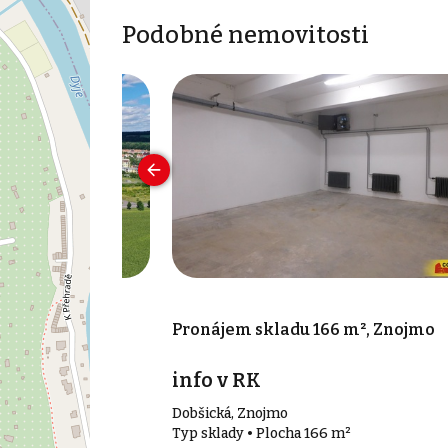
Podobné nemovitosti
000 m², Znojmo
Pronájem skladu 166 m², Znojmo
info v RK
Dobšická, Znojmo
00 m²
Typ sklady • Plocha 166 m²