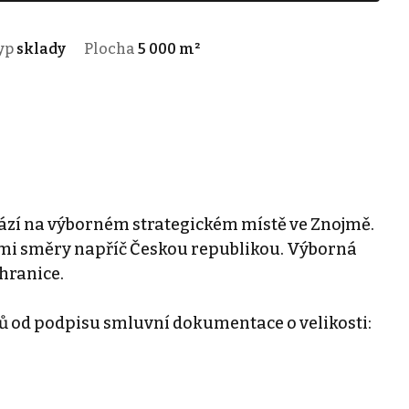
yp
sklady
Plocha
5 000 m²
hází na výborném strategickém místě ve Znojmě.
emi směry napříč Českou republikou. Výborná
hranice.
ců od podpisu smluvní dokumentace o velikosti: