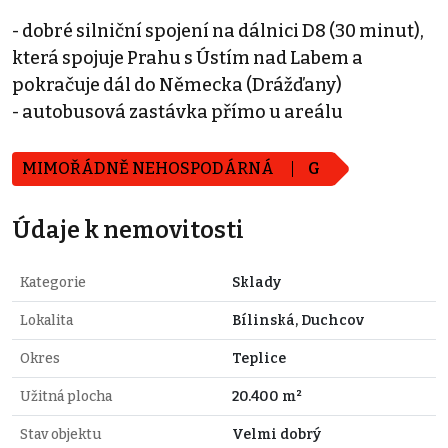
- dobré silniční spojení na dálnici D8 (30 minut),
která spojuje Prahu s Ústím nad Labem a
pokračuje dál do Německa (Drážďany)
- autobusová zastávka přímo u areálu
MIMOŘÁDNĚ NEHOSPODÁRNÁ
G
Údaje k nemovitosti
Kategorie
Sklady
Lokalita
Bílinská, Duchcov
Okres
Teplice
Užitná plocha
20.400 m²
Stav objektu
Velmi dobrý