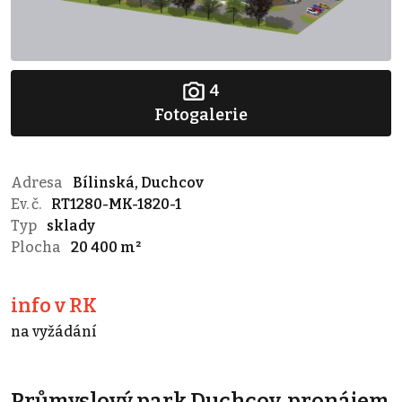
4
Fotogalerie
Adresa
Bílinská, Duchcov
Ev. č.
RT1280-MK-1820-1
Typ
sklady
Plocha
20 400 m²
info v RK
na vyžádání
Průmyslový park Duchcov, pronájem