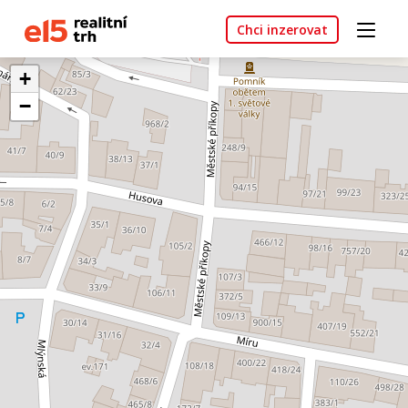
Chci inzerovat
+
−