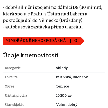
- dobré silniční spojení na dálnici D8 (30 minut),
která spojuje Prahu s Ústím nad Labem a
pokračuje dál do Německa (Drážďany)
- autobusová zastávka přímo u areálu
MIMOŘÁDNĚ NEHOSPODÁRNÁ
G
Údaje k nemovitosti
Kategorie
Sklady
Lokalita
Bílinská, Duchcov
Okres
Teplice
Užitná plocha
10.200 m²
Stav objektu
Velmi dobrý