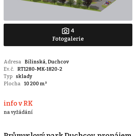
4
Fotogalerie
Adresa
Bílinská, Duchcov
Ev. č.
RT1280-MK-1820-2
Typ
sklady
Plocha
10 200 m²
info v RK
na vyžádání
Průmyslový park Duchcov, pronájem