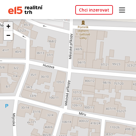
Chci inzerovat
+
−