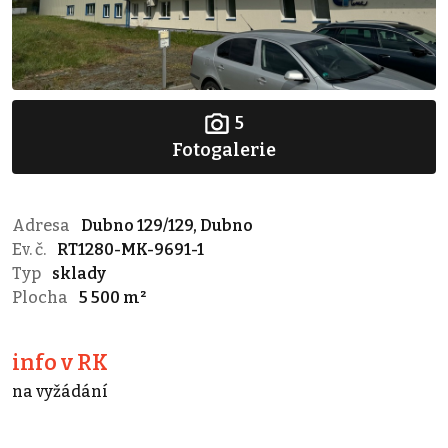
5
Fotogalerie
Adresa
Dubno 129/129, Dubno
Ev. č.
RT1280-MK-9691-1
Typ
sklady
Plocha
5 500 m²
info v RK
na vyžádání