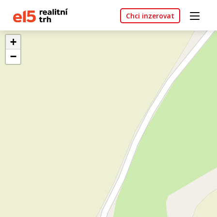
Chci inzerovat
+
−