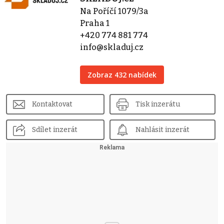
Na Poříčí 1079/3a
Praha 1
+420 774 881 774
info@skladuj.cz
Zobraz 432 nabídek
Kontaktovat
Tisk inzerátu
Sdílet inzerát
Nahlásit inzerát