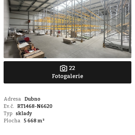
22
Fotogalerie
Adresa
Dubno
Ev. č.
RT1468-N6620
Typ
sklady
Plocha
5 668 m²