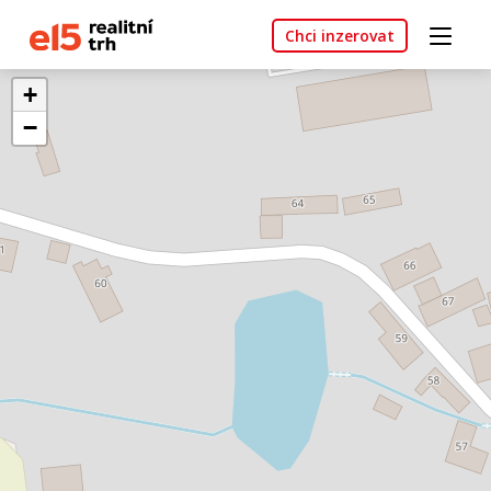
Chci inzerovat
+
−