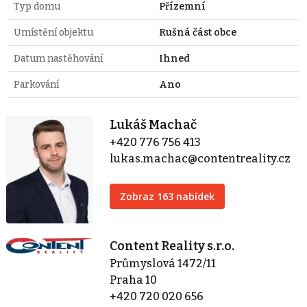
Typ domu
Přízemní
Umístění objektu
Rušná část obce
Datum nastěhování
Ihned
Parkování
Ano
Lukáš Machač
+420 776 756 413
lukas.machac@contentreality.cz
Zobraz 163 nabídek
Content Reality s.r.o.
Průmyslová 1472/11
Praha 10
+420 720 020 656