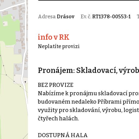
Adresa
Drásov
Ev. č.
RT1378-00553-1
info v RK
Neplatíte provizi
Pronájem: Skladovací, výrobn
BEZ PROVIZE
Nabízíme k pronájmu skladovací pr
budovaném nedaleko Příbrami přímo u 
využity pro skladování, výrobu, logis
čtyřech halách.
DOSTUPNÁ HALA