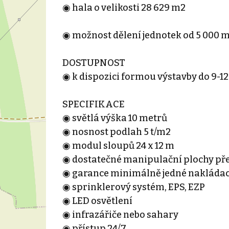
◉ hala o velikosti 28 629 m2
◉ možnost dělení jednotek od 5 000 
DOSTUPNOST
◉ k dispozici formou výstavby do 9-
SPECIFIKACE
◉ světlá výška 10 metrů
◉ nosnost podlah 5 t/m2
◉ modul sloupů 24 x 12 m
◉ dostatečné manipulační plochy př
◉ garance minimálně jedné nakládac
◉ sprinklerový systém, EPS, EZP
◉ LED osvětlení
◉ infrazářiče nebo sahary
◉ přístup 24/7