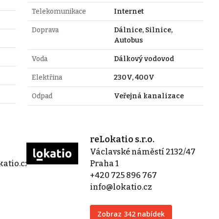
Telekomunikace
Internet
Doprava
Dálnice, Silnice,
Autobus
Voda
Dálkový vodovod
Elektřina
230V, 400V
Odpad
Veřejná kanalizace
reLokatio s.r.o.
Václavské náměstí 2132/47
atio.cz
Praha 1
+420 725 896 767
info@lokatio.cz
Zobraz 342 nabídek