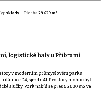
Typ
sklady
Plocha
28 629 m²
í, logistické haly u Příbrami
ostory v moderním průmyslovém parku
dálnice D4, sjezd č.41. Prostory mohou být
tické služby. Park nabídne přes 66 000 m2 ve