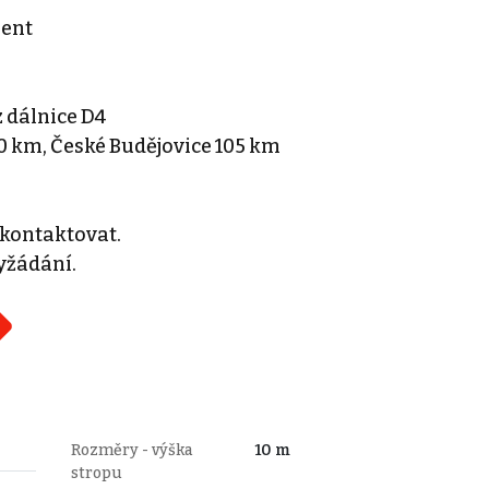
lent
z dálnice D4
0 km, České Budějovice 105 km
 kontaktovat.
yžádání.
Rozměry - výška
10 m
stropu