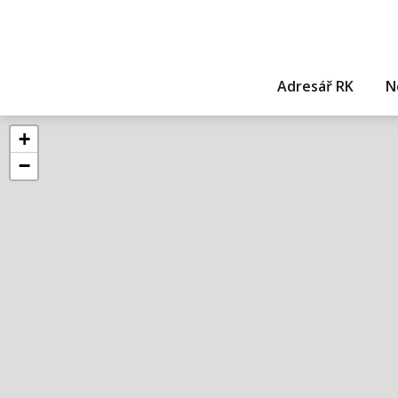
Adresář RK
N
+
−