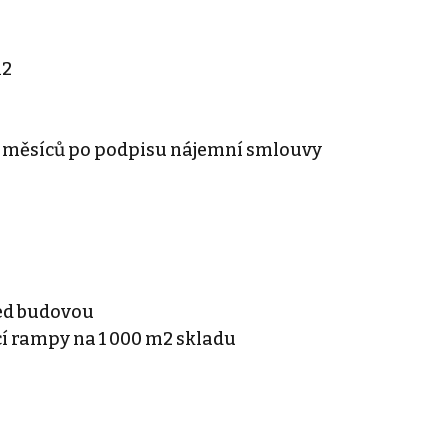
m2
12 měsíců po podpisu nájemní smlouvy
ed budovou
í rampy na 1 000 m2 skladu