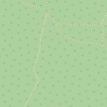
jem skladu 2 700 m², Višňová
Pronájem skladu 43