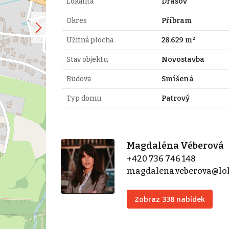
Lokalita
Drásov
Okres
Příbram
Užitná plocha
28.629 m²
Stav objektu
Novostavba
Budova
Smíšená
Typ domu
Patrový
Magdaléna Véberová
+420 736 746 148
magdalena.veberova@lok
Zobraz 338 nabídek