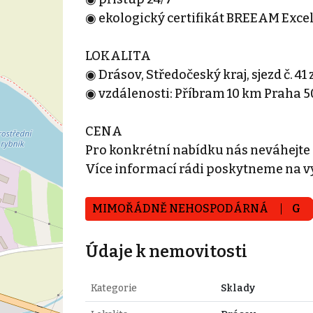
◉ ekologický certifikát BREEAM Exce
LOKALITA
◉ Drásov, Středočeský kraj, sjezd č. 41 
◉ vzdálenosti: Příbram 10 km Praha 5
CENA
Pro konkrétní nabídku nás neváhejte
Více informací rádi poskytneme na v
MIMOŘÁDNĚ NEHOSPODÁRNÁ
G
Údaje k nemovitosti
Kategorie
Sklady