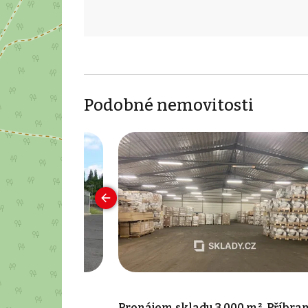
Podobné nemovitosti
0 m², Příbram
Pronájem skladu 3 000 m², Příbra