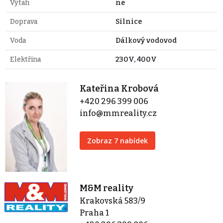
Výtah
ne
Doprava
Silnice
Voda
Dálkový vodovod
Elektřina
230V, 400V
Kateřina Krobová
+420 296 399 006
info@mmreality.cz
Zobraz 7 nabídek
M&M reality
Krakovská 583/9
Praha 1