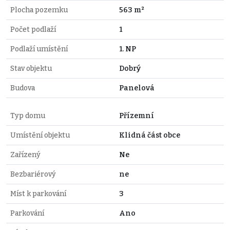
Plocha pozemku
563 m²
Počet podlaží
1
Podlaží umístění
1. NP
Stav objektu
Dobrý
Budova
Panelová
Typ domu
Přízemní
Umístění objektu
Klidná část obce
Zařízený
Ne
Bezbariérový
ne
Míst k parkování
3
Parkování
Ano