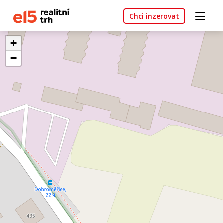
Chci inzerovat
+
−