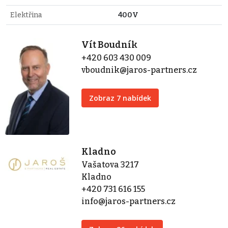
Elektřina
400V
Vít Boudník
+420 603 430 009
vboudnik@jaros-partners.cz
Zobraz 7 nabídek
Kladno
Vašatova 3217
Kladno
+420 731 616 155
info@jaros-partners.cz