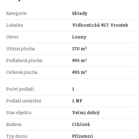
Kategorie
Sklady
Lokalita
Vidhostická 457, Vroutek
Okres
Louny
Užitná plocha
170 m²
Podlahová plocha
495 m²
Celková plocha
495 m²
Počet podlaží
1
Podlaží umístění
1. NP
Stav objektu
Velmi dobrý
Budova
Cihlová
Typ domu
Přízemní