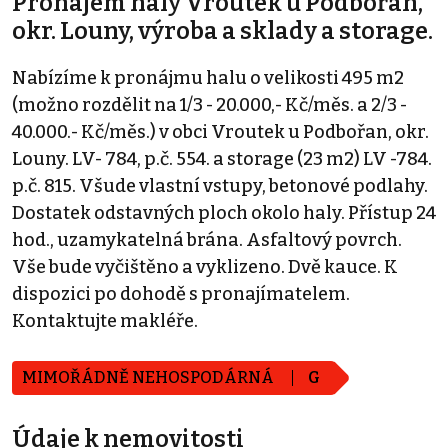
Pronájem haly Vroutek u Podbořan,
okr. Louny, výroba a sklady a storage.
Nabízíme k pronájmu halu o velikosti 495 m2
(možno rozdělit na 1/3 - 20.000,- Kč/měs. a 2/3 -
40.000.- Kč/měs.) v obci Vroutek u Podbořan, okr.
Louny. LV- 784, p.č. 554. a storage (23 m2) LV -784.
p.č. 815. Všude vlastní vstupy, betonové podlahy.
Dostatek odstavných ploch okolo haly. Přístup 24
hod., uzamykatelná brána. Asfaltový povrch.
Vše bude vyčištěno a vyklizeno. Dvě kauce. K
dispozici po dohodě s pronajímatelem.
Kontaktujte makléře.
MIMOŘÁDNĚ NEHOSPODÁRNÁ
G
Údaje k nemovitosti