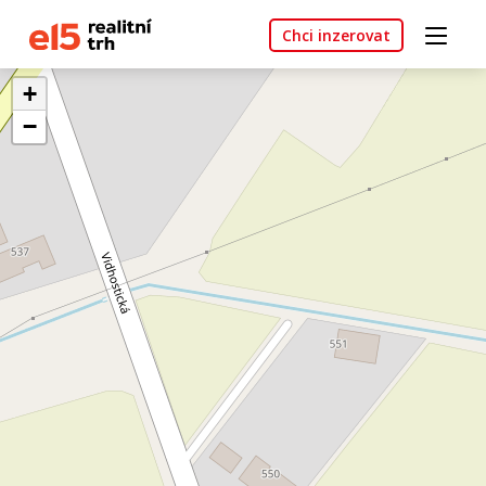
Chci inzerovat
+
−