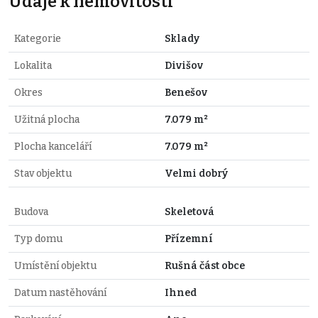
Údaje k nemovitosti
Kategorie
Sklady
Lokalita
Divišov
Okres
Benešov
Užitná plocha
7.079 m²
Plocha kanceláří
7.079 m²
Stav objektu
Velmi dobrý
Budova
Skeletová
Typ domu
Přízemní
Umístění objektu
Rušná část obce
Datum nastěhování
Ihned