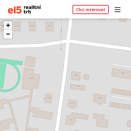
Chci inzerovat
+
−