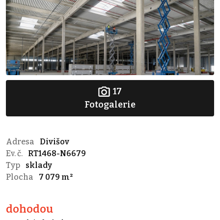
17
Fotogalerie
Adresa
Divišov
Ev. č.
RT1468-N6679
Typ
sklady
Plocha
7 079 m²
dohodou