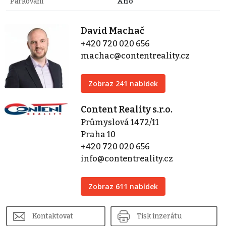
Parkování
Ano
David Machač
+420 720 020 656
machac@contentreality.cz
Zobraz 241 nabídek
Content Reality s.r.o.
Průmyslová 1472/11
Praha 10
+420 720 020 656
info@contentreality.cz
Zobraz 611 nabídek
Kontaktovat
Tisk inzerátu