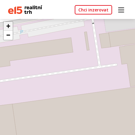
Chci inzerovat
+
−