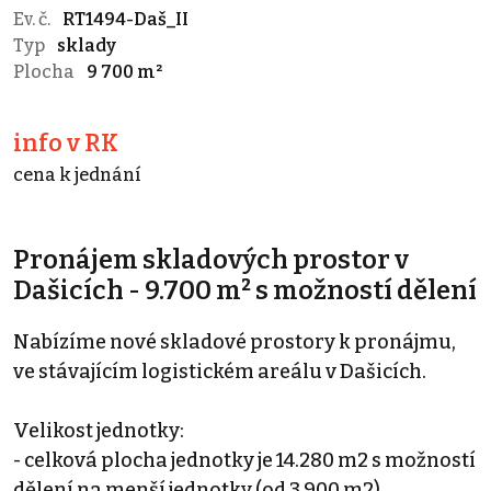
Ev. č.
RT1494-Daš_II
Typ
sklady
Plocha
9 700 m²
info v RK
cena k jednání
Pronájem skladových prostor v
Dašicích - 9.700 m² s možností dělení
Nabízíme nové skladové prostory k pronájmu,
ve stávajícím logistickém areálu v Dašicích.
Velikost jednotky:
- celková plocha jednotky je 14.280 m2 s možností
dělení na menší jednotky (od 3.900 m2)