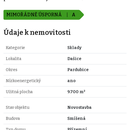
MIMOŘÁDNĚ ÚSPORNÁ
A
Údaje k nemovitosti
Kategorie
Sklady
Lokalita
Dašice
Okres
Pardubice
Nízkoenergetický
ano
Užitná plocha
9.700 m²
Stav objektu
Novostavba
Budova
Smíšená
Typ domu
Přízemní