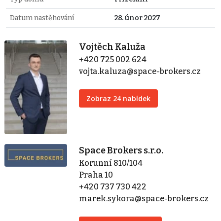
Datum nastěhování
28. únor 2027
Vojtěch Kaluža
+420 725 002 624
vojta.kaluza@space-brokers.cz
Zobraz 24 nabídek
Space Brokers s.r.o.
Korunní 810/104
Praha 10
+420 737 730 422
marek.sykora@space-brokers.cz