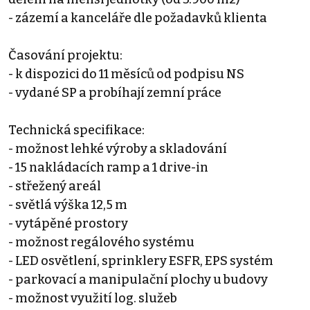
- zázemí a kanceláře dle požadavků klienta
Časování projektu:
- k dispozici do 11 měsíců od podpisu NS
- vydané SP a probíhají zemní práce
Technická specifikace:
- možnost lehké výroby a skladování
- 15 nakládacích ramp a 1 drive-in
- střežený areál
- světlá výška 12,5 m
- vytápěné prostory
- možnost regálového systému
- LED osvětlení, sprinklery ESFR, EPS systém
- parkovací a manipulační plochy u budovy
- možnost využití log. služeb