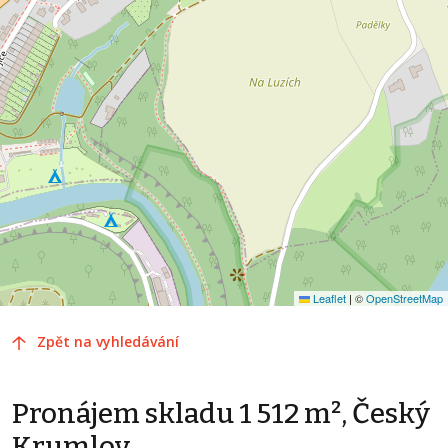
Leaflet
|
©
OpenStreetMap
Zpět na vyhledávání
Pronájem skladu 1 512 m², Český
Krumlov