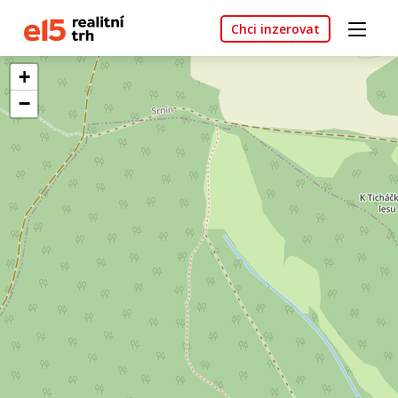
Chci inzerovat
+
−