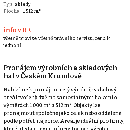
Typ
sklady
Plocha
1 512 m²
info v RK
včetně provize, včetně právního servisu, cena k
jednání
Pronájem výrobních a skladových
hal v Českém Krumlově
Nabízíme k pronájmu celý výrobně-skladový
areál tvořený dvěma samostatnými halami o
výměrách 1 000 m² a 512 m². Objekty lze
pronajmout společně jako celek nebo odděleně
podle potřeb nájemce. Areál je ideální pro firmy,
které hledají flexibilní prostor pro výrobu,