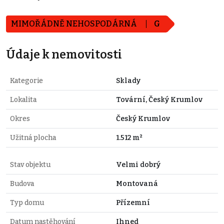
MIMOŘÁDNĚ NEHOSPODÁRNÁ
G
Údaje k nemovitosti
Kategorie
Sklady
Lokalita
Tovární, Český Krumlov
Okres
Český Krumlov
Užitná plocha
1.512 m²
Stav objektu
Velmi dobrý
Budova
Montovaná
Typ domu
Přízemní
Datum nastěhování
Ihned