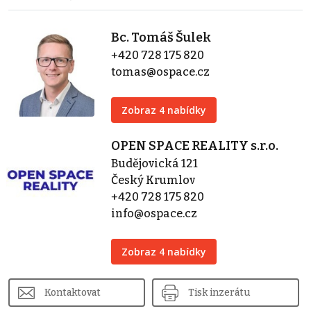
Bc. Tomáš Šulek
+420 728 175 820
tomas@ospace.cz
Zobraz 4 nabídky
OPEN SPACE REALITY s.r.o.
Budějovická 121
Český Krumlov
+420 728 175 820
info@ospace.cz
Zobraz 4 nabídky
Kontaktovat
Tisk inzerátu