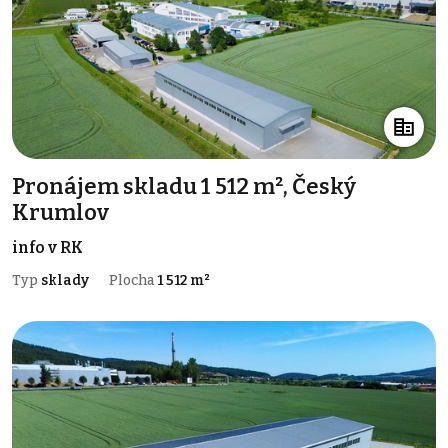
Pronájem skladu 1 512 m², Český
Krumlov
info v RK
Typ
sklady
Plocha
1 512 m²