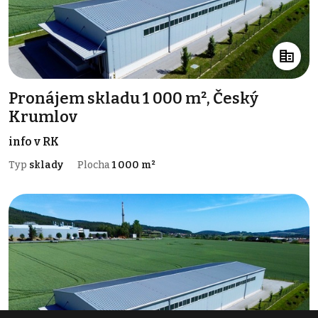
Pronájem skladu 1 000 m², Český
Krumlov
info v RK
Typ
sklady
Plocha
1 000 m²