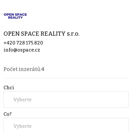
OPEN SPACE REALITY s.r.o.
+420 728 175 820
info@ospace.cz
Počet inzerátů
4
Chci
Vyberte
Co?
Vyberte