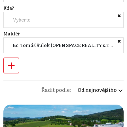
Kde?
Vyberte
Makléř
Bc. Tomáš Šulek (OPEN SPACE REALITY s.r.o.)
+
Řadit podle:
Od nejnovějšího