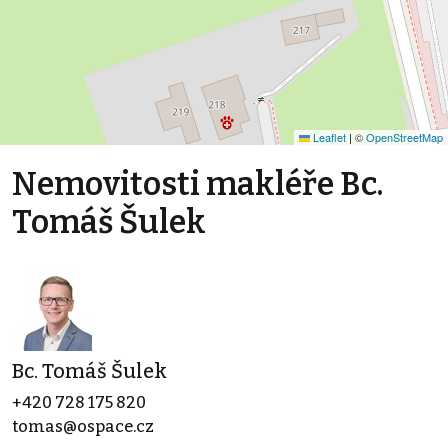
Leaflet
|
©
OpenStreetMap
Nemovitosti makléře Bc.
Tomáš Šulek
Bc. Tomáš Šulek
+420 728 175 820
tomas@ospace.cz