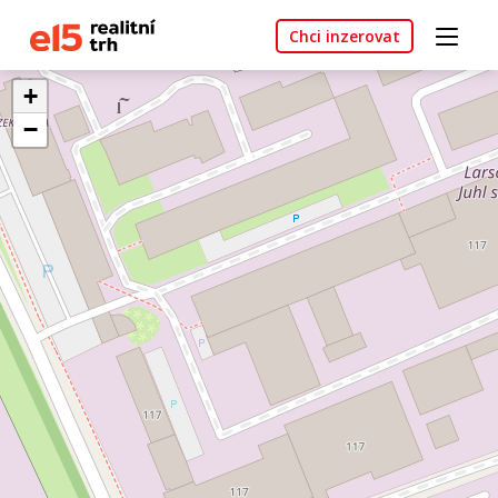
Chci inzerovat
+
−