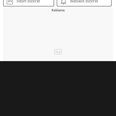
Sdílet inzerát
Nahlásit inzerát