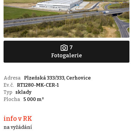
7
Fotogalerie
Adresa
Plzeňská 333/333, Cerhovice
Ev. č.
RT1280-MK-CER-1
Typ
sklady
Plocha
5 000 m²
info v RK
na vyžádání