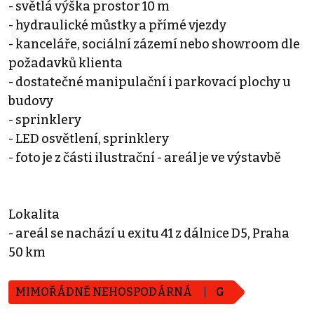
- světlá výška prostor 10 m
- hydraulické můstky a přímé vjezdy
- kanceláře, sociální zázemí nebo showroom dle
požadavků klienta
- dostatečné manipulační i parkovací plochy u
budovy
- sprinklery
- LED osvětlení, sprinklery
- foto je z části ilustrační - areál je ve výstavbě
Lokalita
- areál se nachází u exitu 41 z dálnice D5, Praha
50 km
MIMOŘÁDNĚ NEHOSPODÁRNÁ
G