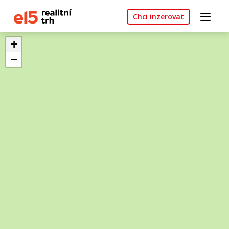
Chci inzerovat
+
−