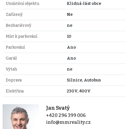
Umístění objektu
Klidná část obce
Zařízený
Ne
Bezbariérový
ne
Míst k parkování
10
Parkování
Ano
Garáž
Ano
Výtah
ne
Doprava
Silnice, Autobus
Elektřina
230V, 400V
Jan Svatý
+420 296 399 006
info@mmreality.cz