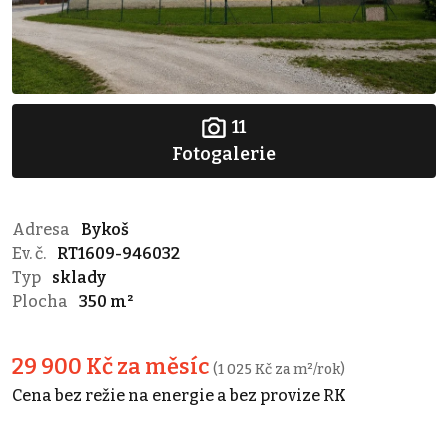
11
Fotogalerie
Adresa
Bykoš
Ev. č.
RT1609-946032
Typ
sklady
Plocha
350 m²
29 900 Kč za měsíc
(1 025 Kč za m²/rok)
Cena bez režie na energie a bez provize RK