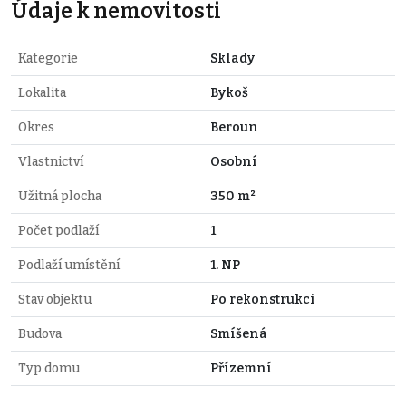
Údaje k nemovitosti
Kategorie
Sklady
Lokalita
Bykoš
Okres
Beroun
Vlastnictví
Osobní
Užitná plocha
350 m²
Počet podlaží
1
Podlaží umístění
1. NP
Stav objektu
Po rekonstrukci
Budova
Smíšená
Typ domu
Přízemní