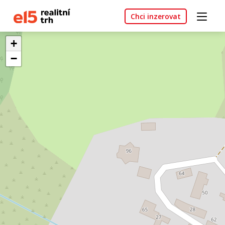
Chci inzerovat
+
−