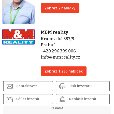
Zobraz 2 nabídky
M&M reality
Krakovská 583/9
Praha 1
+420 296 399 006
info@mmreality.cz
Zobraz 1 285 nabídek
Kontaktovat
Tisk inzerátu
Sdílet inzerát
Nahlásit inzerát