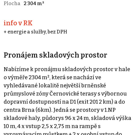
Plocha
2 304 m²
info v RK
+ energie a služby, bez DPH
Pronájem skladových prostor
Nabízíme k pronájmu skladových prostor v hale
o výměře 2304 m², která se nachází ve
vyhledávané lokalitě největší brněnské
průmyslové zóny Černovické terasy s výbornou
dopravní dostupností na D1 (exit 201 2 km) a do
centra Brna (6km). Jedná se prostory v 1.NP
skladové haly, půdorys 96 x 24 m, skladová výška
10 m, 4 x vstup 2,5 x 2,75 m na rampě s
vyrovnávacím můstkem + 2 x osobní vstup do