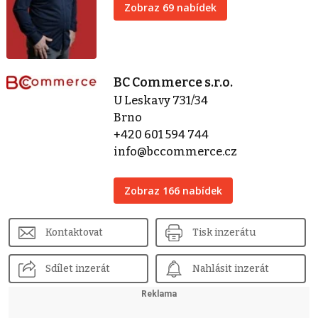
Zobraz 69 nabídek
BC Commerce s.r.o.
U Leskavy 731/34
Brno
+420 601 594 744
info@bccommerce.cz
Zobraz 166 nabídek
Kontaktovat
Tisk inzerátu
Sdílet inzerát
Nahlásit inzerát