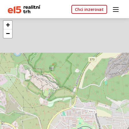
Chci inzerovat
+
−