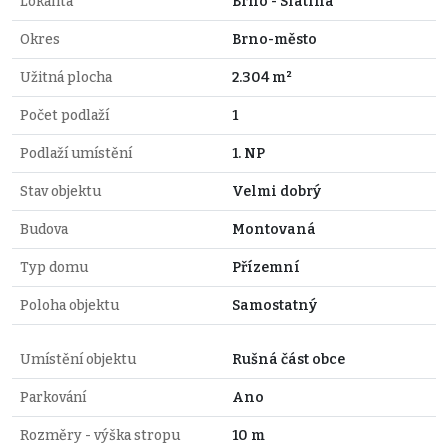
Lokalita
Brno - Slatina
Okres
Brno-město
Užitná plocha
2.304 m²
Počet podlaží
1
Podlaží umístění
1. NP
Stav objektu
Velmi dobrý
Budova
Montovaná
Typ domu
Přízemní
Poloha objektu
Samostatný
Umístění objektu
Rušná část obce
Parkování
Ano
Rozměry - výška stropu
10 m