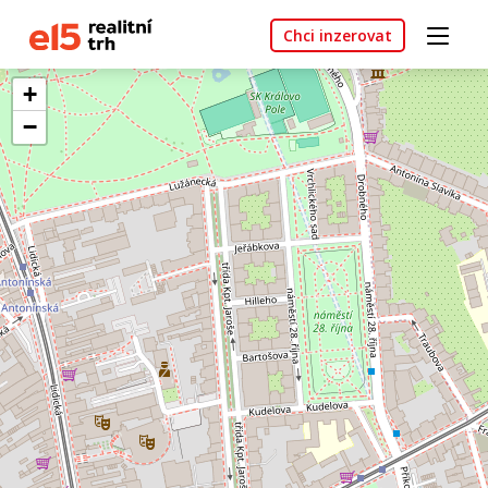
Chci inzerovat
+
−