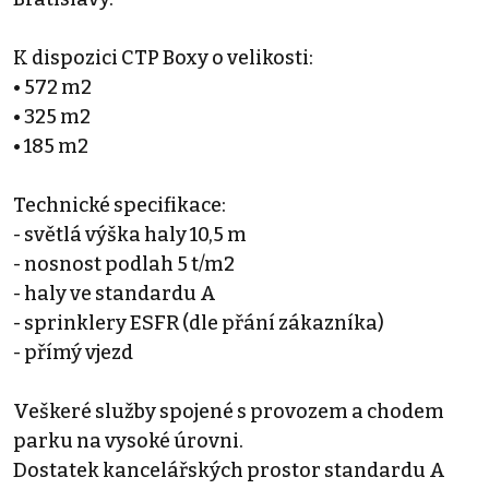
K dispozici CTP Boxy o velikosti:
• 572 m2
• 325 m2
• 185 m2
Technické specifikace:
- světlá výška haly 10,5 m
- nosnost podlah 5 t/m2
- haly ve standardu A
- sprinklery ESFR (dle přání zákazníka)
- přímý vjezd
Veškeré služby spojené s provozem a chodem
parku na vysoké úrovni.
Dostatek kancelářských prostor standardu A