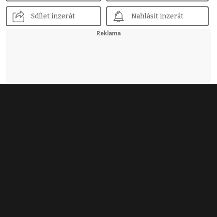
Sdílet inzerát
Nahlásit inzerát