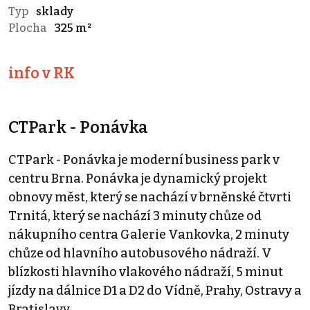
Typ
sklady
Plocha
325 m²
info v RK
CTPark - Ponávka
CTPark - Ponávka je moderní business park v
centru Brna. Ponávka je dynamický projekt
obnovy měst, který se nachází v brněnské čtvrti
Trnitá, který se nachází 3 minuty chůze od
nákupního centra Galerie Vankovka, 2 minuty
chůze od hlavního autobusového nádraží. V
blízkosti hlavního vlakového nádraží, 5 minut
jízdy na dálnice D1 a D2 do Vídně, Prahy, Ostravy a
Bratislavy.