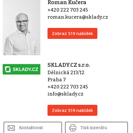
Roman Kučera
+420 222 703 245
roman.kucera@sklady.cz
Zobraz 519 nabídek
SKLADY.CZ s.r.o.
Dělnická 213/12
Praha 7
+420 222 703 245
info@sklady.cz
Zobraz 519 nabídek
Kontaktovat
Tisk inzerátu