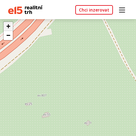
Chci inzerovat
+
−