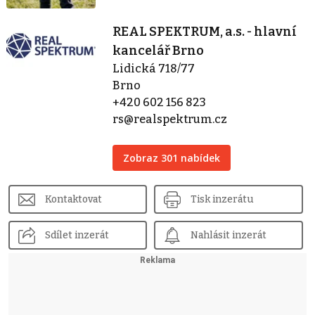
REAL SPEKTRUM, a.s. - hlavní
kancelář Brno
Lidická 718/77
Brno
+420 602 156 823
rs@realspektrum.cz
Zobraz 301 nabídek
Kontaktovat
Tisk inzerátu
Sdílet inzerát
Nahlásit inzerát