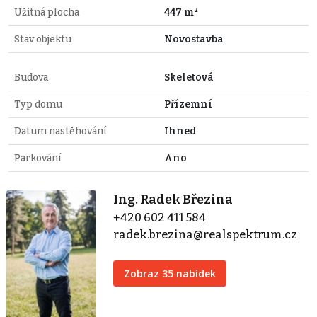
Užitná plocha
447 m²
Stav objektu
Novostavba
Budova
Skeletová
Typ domu
Přízemní
Datum nastěhování
Ihned
Parkování
Ano
Ing. Radek Březina
+420 602 411 584
radek.brezina@realspektrum.cz
Zobraz 35 nabídek