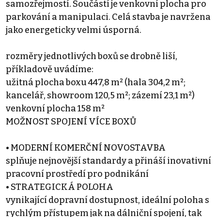
samozřejmostí. Součástí je venkovní plocha pro
parkování a manipulaci. Celá stavba je navržena
jako energeticky velmi úsporná.
rozměry jednotlivých boxů se drobně liší,
příkladově uvádíme:
užitná plocha boxu 447,8 m² (hala 304,2 m²;
kancelář, showroom 120,5 m²; zázemí 23,1 m²)
venkovní plocha 158 m²
MOŽNOST SPOJENÍ VÍCE BOXŮ
• MODERNÍ KOMERČNÍ NOVOSTAVBA
splňuje nejnovější standardy a přináší inovativní
pracovní prostředí pro podnikání
• STRATEGICKÁ POLOHA
vynikající dopravní dostupnost, ideální poloha s
rychlým přístupem jak na dálniční spojení, tak