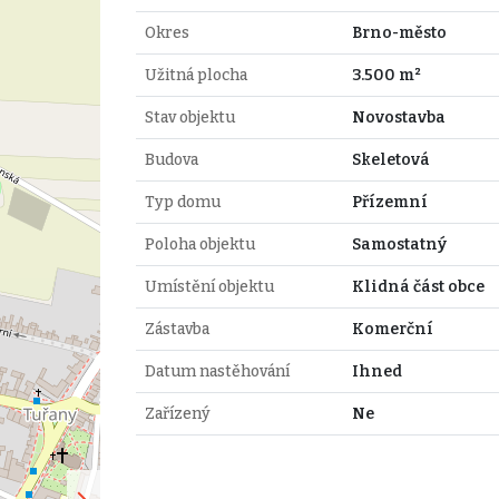
Okres
Brno-město
Užitná plocha
3.500 m²
Stav objektu
Novostavba
Budova
Skeletová
Typ domu
Přízemní
Poloha objektu
Samostatný
Umístění objektu
Klidná část obce
Zástavba
Komerční
Datum nastěhování
Ihned
Zařízený
Ne