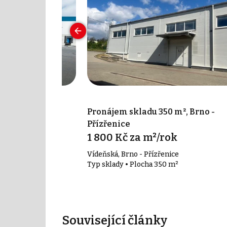
000 m², Brno-
Pronájem skladu 350 m², Brno -
Přízřenice
1 800 Kč za m²/rok
Vídeňská, Brno - Přízřenice
00 m²
Typ sklady • Plocha 350 m²
Související články