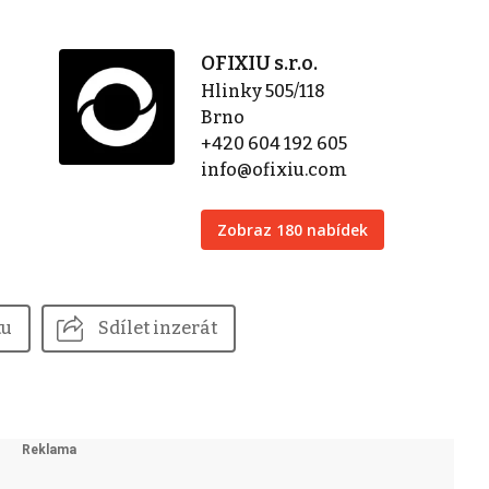
OFIXIU s.r.o.
Hlinky 505/118
Brno
+420 604 192 605
info@ofixiu.com
Zobraz 180 nabídek
tu
Sdílet inzerát