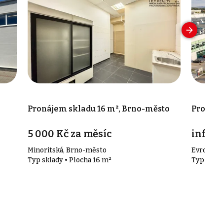
Pronájem skladu 16 m², Brno-město
Pronáje
5 000 Kč za měsíc
info v
Minoritská, Brno-město
Evropská
Typ sklady • Plocha 16 m²
Typ skla