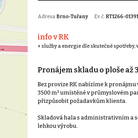
Adresa
Brno-Tuřany
Ev. č.
RT1266-0139
info v RK
+ služby a energie dle skutečné spotřeby,
Pronájem skladu o ploše až 
Bez provize RK nabízíme k pronájmu 
3500 m² umístěné v průmyslovém parku
přizpůsobit požadavkům klienta.
Skladová hala s administrativním a s
lehkou výrobu.