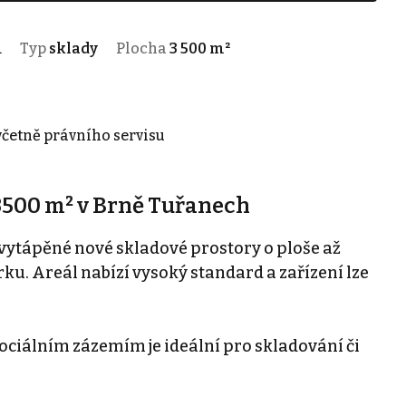
1
Typ
sklady
Plocha
3 500 m²
 včetně právního servisu
3500 m² v Brně Tuřanech
vytápěné nové skladové prostory o ploše až
. Areál nabízí vysoký standard a zařízení lze
ociálním zázemím je ideální pro skladování či