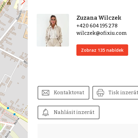
Zuzana Wilczek
+420 604 195 278
wilczek@ofixiu.com
Zobraz 135 nabídek
Kontaktovat
Tisk inzerá
Nahlásit inzerát