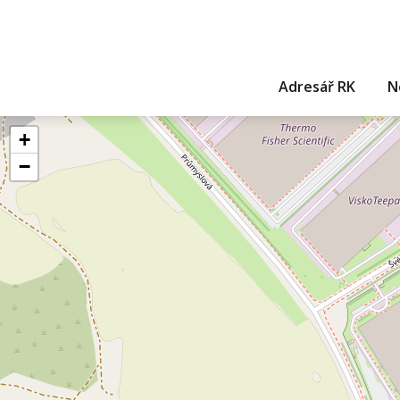
Adresář RK
N
+
−