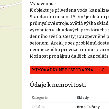
Vybavenost:
K objektu je přivedena voda, kanaliza
Standardní nosnost 5 t/m² je ideální 
průmyslové stroje. Světlá výška sklad
výrobních a skladových prostorách se
denního světla. Cesty jsou zpevněné
betonem. Areál je bez problémů dos
neomezeného provozu i mimo pracovní
Možnost pronájmu dalších kancelářsk
MIMOŘÁDNĚ NEHOSPODÁRNÁ
G
Údaje k nemovitosti
Kategorie
Sklady
Lokalita
Brno-Tuřany