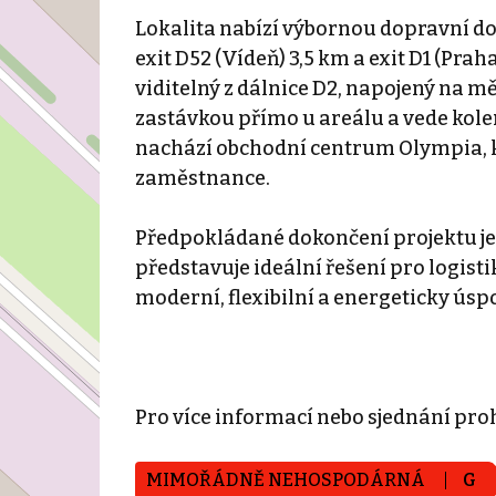
Lokalita nabízí výbornou dopravní dos
exit D52 (Vídeň) 3,5 km a exit D1 (Pra
viditelný z dálnice D2, napojený na
zastávkou přímo u areálu a vede kolem
nachází obchodní centrum Olympia, k
zaměstnance.
Předpokládané dokončení projektu j
představuje ideální řešení pro logisti
moderní, flexibilní a energeticky úspo
Pro více informací nebo sjednání pro
MIMOŘÁDNĚ NEHOSPODÁRNÁ
G