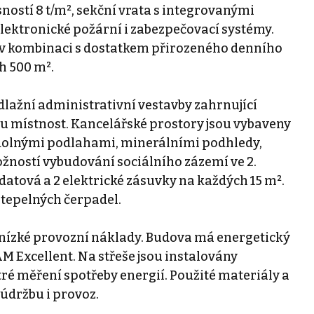
ností 8 t/m², sekční vrata s integrovanými
lektronické požární i zabezpečovací systémy.
í v kombinaci s dostatkem přirozeného denního
h 500 m².
dlažní administrativní vestavby zahrnující
ou místnost. Kancelářské prostory jsou vybaveny
 odolnými podlahami, minerálními podhledy,
žností vybudování sociálního zázemí ve 2.
atová a 2 elektrické zásuvky na každých 15 m².
 tepelných čerpadel.
a nízké provozní náklady. Budova má energetický
AM Excellent. Na střeše jsou instalovány
ytré měření spotřeby energií. Použité materiály a
údržbu i provoz.