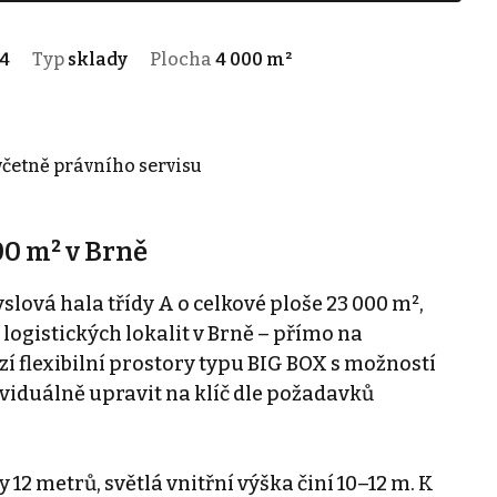
4
Typ
sklady
Plocha
4 000 m²
 včetně právního servisu
0 m² v Brně
ová hala třídy A o celkové ploše 23 000 m²,
 logistických lokalit v Brně – přímo na
ízí flexibilní prostory typu BIG BOX s možností
ndividuálně upravit na klíč dle požadavků
12 metrů, světlá vnitřní výška činí 10–12 m. K