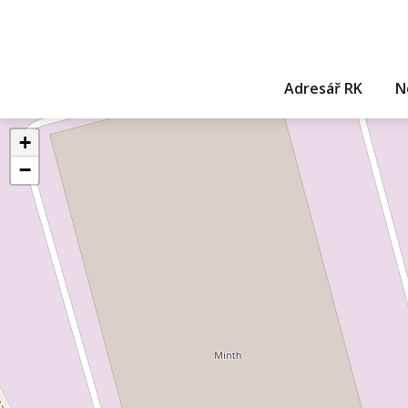
Adresář RK
N
+
−