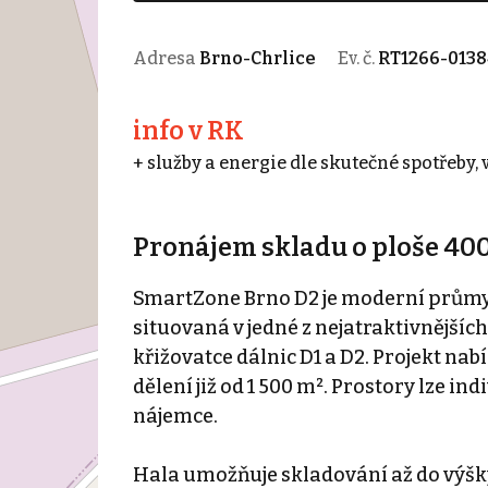
Adresa
Brno-Chrlice
Ev. č.
RT1266-0138
info v RK
+ služby a energie dle skutečné spotřeby,
Pronájem skladu o ploše 400
SmartZone Brno D2 je moderní průmysl
situovaná v jedné z nejatraktivnějších
křižovatce dálnic D1 a D2. Projekt nab
dělení již od 1 500 m². Prostory lze i
nájemce.
Hala umožňuje skladování až do výšky 