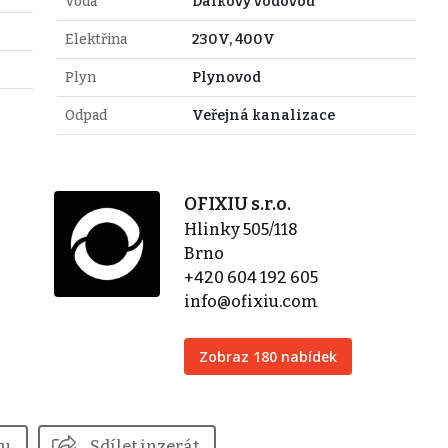
Voda
Dálkový vodovod
Elektřina
230V, 400V
Plyn
Plynovod
Odpad
Veřejná kanalizace
OFIXIU s.r.o.
Hlinky 505/118
Brno
+420 604 192 605
info@ofixiu.com
Zobraz 180 nabídek
tu
Sdílet inzerát