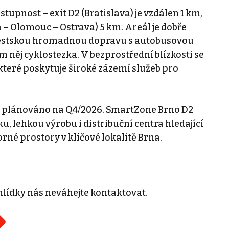
tupnost – exit D2 (Bratislava) je vzdálen 1 km,
ha – Olomouc – Ostrava) 5 km. Areál je dobře
 městskou hromadnou dopravu s autobusovou
 něj cyklostezka. V bezprostřední blízkosti se
teré poskytuje široké zázemí služeb pro
e plánováno na Q4/2026. SmartZone Brno D2
ku, lehkou výrobu i distribuční centra hledající
rné prostory v klíčové lokalitě Brna.
hlídky nás neváhejte kontaktovat.