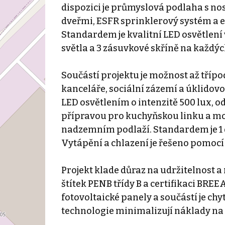
dispozici je průmyslová podlaha s nos
dveřmi, ESFR sprinklerový systém a e
Standardem je kvalitní LED osvětlen
světla a 3 zásuvkové skříně na každýc
Součástí projektu je možnost až třípo
kanceláře, sociální zázemí a úklidov
LED osvětlením o intenzitě 500 lux,
přípravou pro kuchyňskou linku a mo
nadzemním podlaží. Standardem je 1 d
Vytápění a chlazení je řešeno pomocí
Projekt klade důraz na udržitelnost 
štítek PENB třídy B a certifikaci BREE
fotovoltaické panely a součástí je ch
technologie minimalizují náklady na 