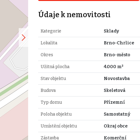
Údaje k nemovitosti
Kategorie
Sklady
Lokalita
Brno-Chrlice
Okres
Brno-město
Užitná plocha
4.000 m²
Stav objektu
Novostavba
Budova
Skeletová
Typ domu
Přízemní
Poloha objektu
Samostatný
Umístění objektu
Okraj obce
Zástavba
Komerční