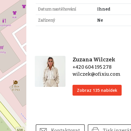
Datum nastěhování
Ihned
Zařízený
Ne
Zuzana Wilczek
+420 604 195 278
wilczek@ofixiu.com
Zobraz 135 nabídek
Kontaktovat
Tisk inzerá