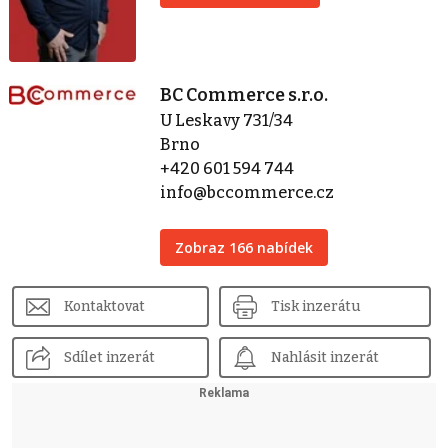
BC Commerce s.r.o.
U Leskavy 731/34
Brno
+420 601 594 744
info@bccommerce.cz
Zobraz 166 nabídek
Kontaktovat
Tisk inzerátu
Sdílet inzerát
Nahlásit inzerát