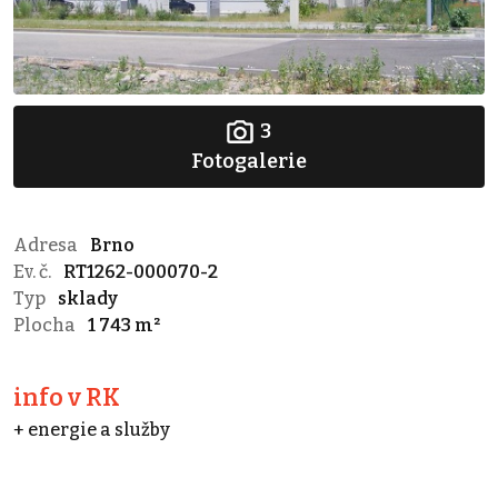
3
Fotogalerie
Adresa
Brno
Ev. č.
RT1262-000070-2
Typ
sklady
Plocha
1 743 m²
info v RK
+ energie a služby