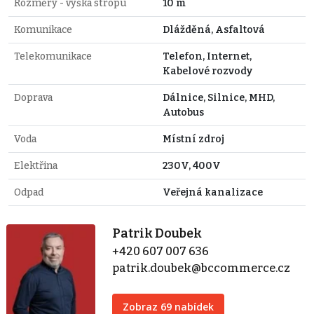
Rozměry - výška stropu
10 m
Komunikace
Dlážděná, Asfaltová
Telekomunikace
Telefon, Internet,
Kabelové rozvody
Doprava
Dálnice, Silnice, MHD,
Autobus
Voda
Místní zdroj
Elektřina
230V, 400V
Odpad
Veřejná kanalizace
Patrik Doubek
+420 607 007 636
patrik.doubek@bccommerce.cz
Zobraz 69 nabídek