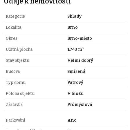
Údaje k nemovitosti
Kategorie
Sklady
Lokalita
Brno
Okres
Brno-město
Užitná plocha
1.743 m²
Stav objektu
Velmi dobrý
Budova
Smíšená
Typ domu
Patrový
Poloha objektu
V bloku
Zástavba
Průmyslová
Parkování
Ano