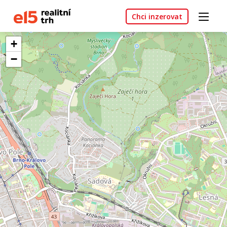
Chci inzerovat
+
−