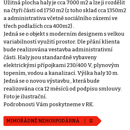
Užitná plocha haly je cca 7000 m2 a lze ji rozdělit
na čtyři části od 1750 m2 (z toho sklad cca 1350m2
a administrativa včetně sociálního zázemí ve
třech podlažích cca 400m2) .
Jedná se o objekt s moderním designem s velkou
variabilností využití prostor. Dle přání klienta
bude realizována vestavba administrativní
části. Haly jsou standardně vybaveny
elektrickými přípojkami 230/400 V, plynovým
topením, vodou a kanalizací. Výška haly 10 m.
Jedná se o novou výstavbu , která bude
realizována cca 12 měsíců od podpisu smlouvy.
Foto je ilustrační.
Podrobnosti Vám poskytneme v RK.
MIMOŘÁDNĚ NEHOSPODÁRNÁ
G