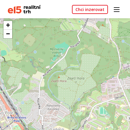
Chci inzerovat
+
−