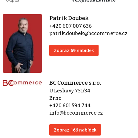
Odpad
Veřejná kanalizace
Patrik Doubek
+420 607 007 636
patrik.doubek@bccommerce.cz
Zobraz 69 nabídek
BC Commerce s.r.o.
U Leskavy 731/34
Brno
+420 601 594 744
info@bccommerce.cz
Zobraz 166 nabídek