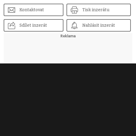
Kontaktovat
Tisk inzerátu
Sdílet inzerát
Nahlásit inzerát