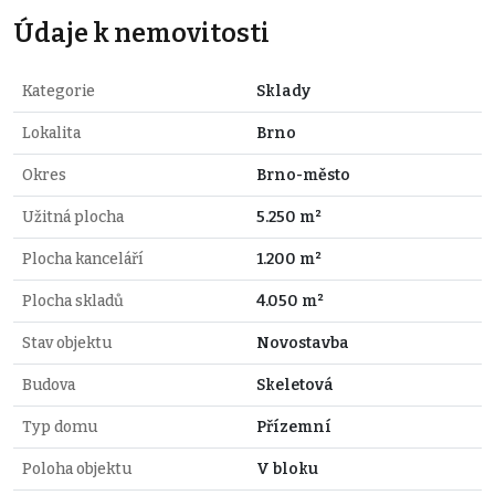
Údaje k nemovitosti
Kategorie
Sklady
Lokalita
Brno
Okres
Brno-město
Užitná plocha
5.250 m²
Plocha kanceláří
1.200 m²
Plocha skladů
4.050 m²
Stav objektu
Novostavba
Budova
Skeletová
Typ domu
Přízemní
Poloha objektu
V bloku