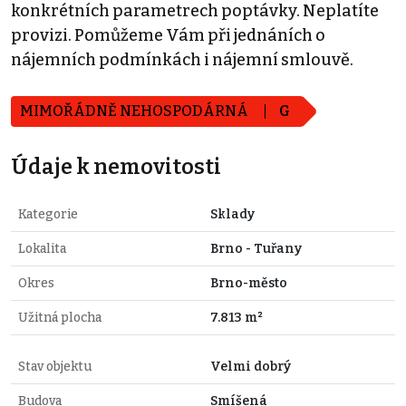
konkrétních parametrech poptávky. Neplatíte
provizi. Pomůžeme Vám při jednáních o
nájemních podmínkách i nájemní smlouvě.
MIMOŘÁDNĚ NEHOSPODÁRNÁ
G
Údaje k nemovitosti
Kategorie
Sklady
Lokalita
Brno - Tuřany
Okres
Brno-město
Užitná plocha
7.813 m²
Stav objektu
Velmi dobrý
Budova
Smíšená