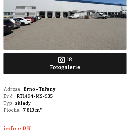
18
Fotogalerie
Adresa
Brno - Tuřany
Ev. č.
RT1494-MS-935
Typ
sklady
Plocha
7 813 m²
info v RK