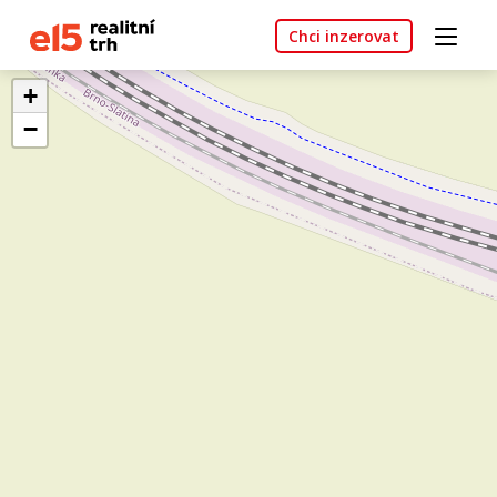
Chci inzerovat
+
−