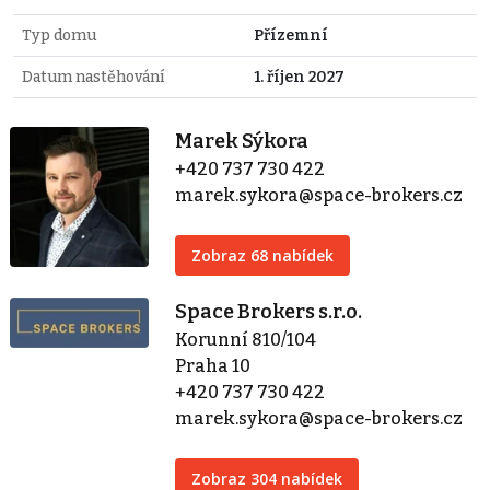
Typ domu
Přízemní
Datum nastěhování
1. říjen 2027
Marek Sýkora
+420 737 730 422
marek.sykora@space-brokers.cz
Zobraz 68 nabídek
Space Brokers s.r.o.
Korunní 810/104
Praha 10
+420 737 730 422
marek.sykora@space-brokers.cz
Zobraz 304 nabídek