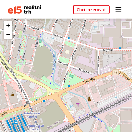
Chci inzerovat
+
−