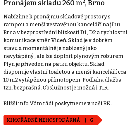
Pronájem skladu 260 m², Brno
Nabízíme k pronájmu skladové prostory s
rampou a menší vestavěnou kanceláří na jihu
Brna v bezprostřední blízkosti D1 , D2 a rychlostní
komunikace směr Vídeň. Sklad je v dobrém
stavu a momentálně je nabízený jako
nevytápěný , ale lze doplnit plynovým roburem.
Plyn je přiveden na patku objektu. Sklad
disponuje vlastní toaletou a menší kanceláří cca
10 m2 vytápěnou přímotopem. Podlaha dlažba
tzn. bezprašná. Obslužnost je možná i TIR.
Bližší info Vám rádi poskytneme v naší RK.
MIMOŘÁDNĚ NEHOSPODÁRNÁ
G