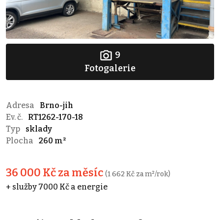
9
Fotogalerie
Adresa
Brno-jih
Ev. č.
RT1262-170-18
Typ
sklady
Plocha
260 m²
36 000 Kč za měsíc
(1 662 Kč za m²/rok)
+ služby 7000 Kč a energie