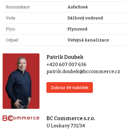
Komunikace
Asfaltová
Voda
Dálkový vodovod
Plyn
Plynovod
Odpad
Veřejná kanalizace
Patrik Doubek
+420 607 007 636
patrik.doubek@bccommerce.cz
Zobraz 69 nabídek
BC Commerce s.r.o.
U Leskavy 731/34