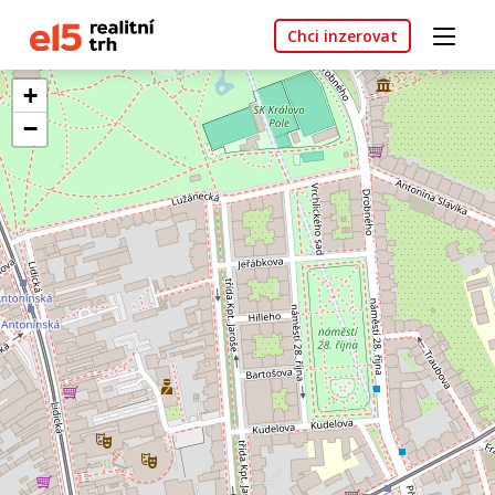
Chci inzerovat
+
−