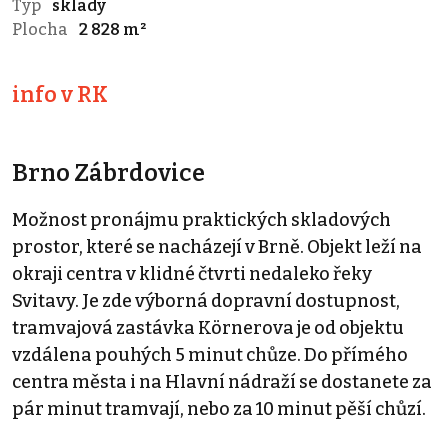
Typ
sklady
Plocha
2 828 m²
info v RK
Brno Zábrdovice
Možnost pronájmu praktických skladových
prostor, které se nacházejí v Brně. Objekt leží na
okraji centra v klidné čtvrti nedaleko řeky
Svitavy. Je zde výborná dopravní dostupnost,
tramvajová zastávka Körnerova je od objektu
vzdálena pouhých 5 minut chůze. Do přímého
centra města i na Hlavní nádraží se dostanete za
pár minut tramvají, nebo za 10 minut pěší chůzí.