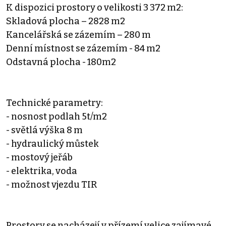
K dispozici prostory o velikosti 3 372 m2:
Skladová plocha – 2828 m2
Kancelářská se zázemím – 280 m
Denní místnost se zázemím - 84 m2
Odstavná plocha - 180m2
Technické parametry:
- nosnost podlah 5t/m2
- světlá výška 8 m
- hydraulický můstek
- mostový jeřáb
- elektrika, voda
- možnost vjezdu TIR
Prostory se nacházejí v přízemí velice zajímavé