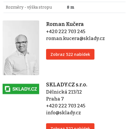
Rozměry - výška stropu
8 m
Roman Kučera
+420 222 703 245
roman.kucera@sklady.cz
Zobraz 522 nabídek
SKLADY.CZ s.r.o.
Dělnická 213/12
Praha 7
+420 222 703 245
info@sklady.cz
Zobraz 522 nabídek