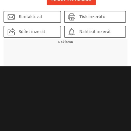
Kontaktovat
Tisk inzerátu
Sdílet inzerát
Nahlásit inzerát