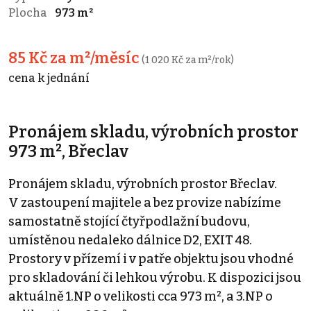
Plocha
973 m²
85 Kč za m²/měsíc
(1 020 Kč za m²/rok)
cena k jednání
Pronájem skladu, výrobních prostor
973 m², Břeclav
Pronájem skladu, výrobních prostor Břeclav.
V zastoupení majitele a bez provize nabízíme
samostatně stojící čtyřpodlažní budovu,
umístěnou nedaleko dálnice D2, EXIT 48.
Prostory v přízemí i v patře objektu jsou vhodné
pro skladování či lehkou výrobu. K dispozici jsou
aktuálně 1.NP o velikosti cca 973 m², a 3.NP o