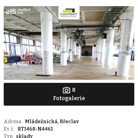
8
Fotogalerie
Adresa
Mládežnická, Břeclav
Ev. č.
RT1468-N4461
Typ
sklady