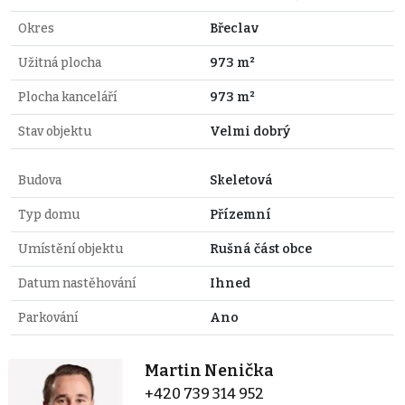
Okres
Břeclav
Užitná plocha
973 m²
Plocha kanceláří
973 m²
Stav objektu
Velmi dobrý
Budova
Skeletová
Typ domu
Přízemní
Umístění objektu
Rušná část obce
Datum nastěhování
Ihned
Parkování
Ano
Martin Nenička
+420 739 314 952