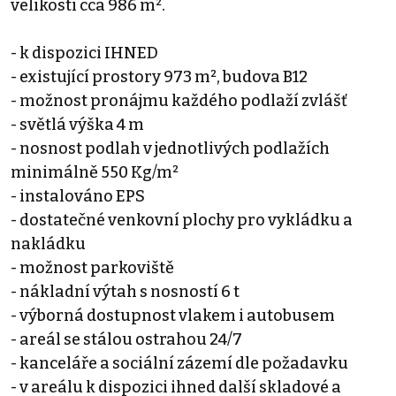
velikosti cca 986 m².
- k dispozici IHNED
- existující prostory 973 m², budova B12
- možnost pronájmu každého podlaží zvlášť
- světlá výška 4 m
- nosnost podlah v jednotlivých podlažích
minimálně 550 Kg/m²
- instalováno EPS
- dostatečné venkovní plochy pro vykládku a
nakládku
- možnost parkoviště
- nákladní výtah s nosností 6 t
- výborná dostupnost vlakem i autobusem
- areál se stálou ostrahou 24/7
- kanceláře a sociální zázemí dle požadavku
- v areálu k dispozici ihned další skladové a