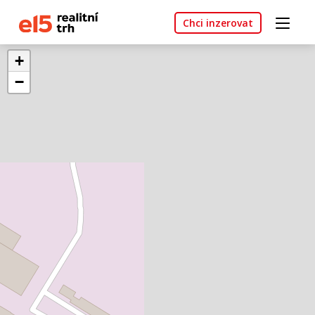
Chci inzerovat
+
−