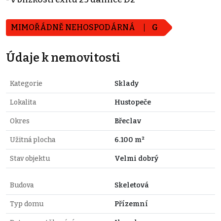
MIMOŘÁDNĚ NEHOSPODÁRNÁ
G
Údaje k nemovitosti
Kategorie
Sklady
Lokalita
Hustopeče
Okres
Břeclav
Užitná plocha
6.100 m²
Stav objektu
Velmi dobrý
Budova
Skeletová
Typ domu
Přízemní