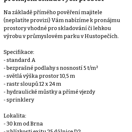
Na základě přímého pověření majitele
(neplatíte provizi) Vám nabízíme k pronájmu
prostory vhodné pro skladování či lehkou
výrobu v průmyslovém parku v Hustopečích.
Specifikace:
- standard A
- bezprašné podlahy s nosností 5 t/m²
- světlá výška prostor 10,5 m
- rastr sloupů 12 x 24 m
- hydraulické můstky a přímé vjezdy
- sprinklery
Lokalita:
- 30 km od Brna
- v blízkosti exitu 25 dálnice D2