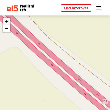
Chci inzerovat
+
−