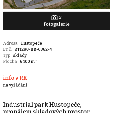
3
Fotogalerie
Adresa
Hustopeče
Ev. č.
RT1280-KB-0362-4
Typ
sklady
Plocha
6 100 m²
info v RK
na vyžádání
Industrial park Hustopeče,
pronájem skladových prostor