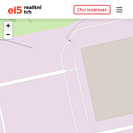
Chci inzerovat
+
−