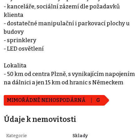
- kanceláře, sociální zázemí dle požadavků
klienta
- dostatečné manipulační i parkovací plochy u
budovy
- sprinklery
- LED osvětlení
Lokalita
- 50 km od centra Plzně, s vynikajícím napojením
na dálnici a jen 15 km od hranic s Německem
MIMOŘÁDNĚ NEHOSPODÁRNÁ
G
Údaje k nemovitosti
Kategorie
Sklady