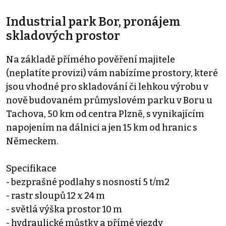
Industrial park Bor, pronájem
skladových prostor
Na základě přímého pověření majitele
(neplatíte provizi) vám nabízíme prostory, které
jsou vhodné pro skladování či lehkou výrobu v
nově budovaném průmyslovém parku v Boru u
Tachova, 50 km od centra Plzně, s vynikajícím
napojením na dálnici a jen 15 km od hranic s
Německem.
Specifikace
- bezprašné podlahy s nosností 5 t/m2
- rastr sloupů 12 x 24 m
- světlá výška prostor 10 m
- hydraulické můstky a přímé vjezdy