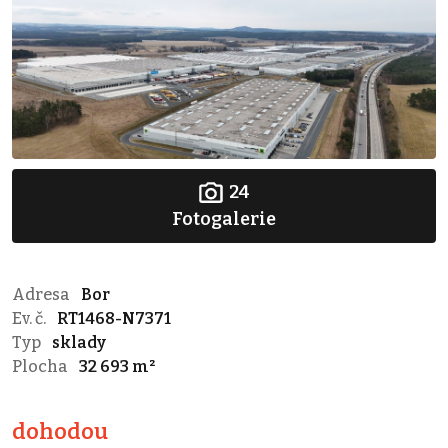
24
Fotogalerie
Adresa
Bor
Ev. č.
RT1468-N7371
Typ
sklady
Plocha
32 693 m²
dohodou