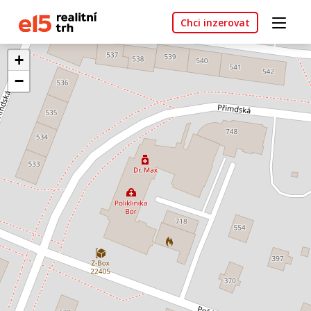
Chci inzerovat
+
−