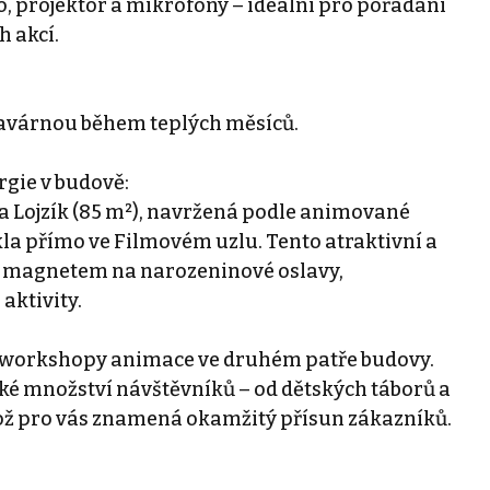
o, projektor a mikrofony – ideální pro pořádání
h akcí.
avárnou během teplých měsíců.
rgie v budově:
a Lojzík (85 m²), navržená podle animované
ikla přímo ve Filmovém uzlu. Tento atraktivní a
je magnetem na narozeninové oslavy,
ktivity.
s workshopy animace ve druhém patře budovy.
lké množství návštěvníků – od dětských táborů a
což pro vás znamená okamžitý přísun zákazníků.