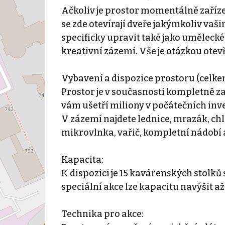
Ačkoliv je prostor momentálně zařízen
se zde otevírají dveře jakýmkoliv vaš
specificky upravit také jako uměleck
kreativní zázemí. Vše je otázkou ote
Vybavení a dispozice prostoru (celke
Prostor je v současnosti kompletně z
vám ušetří miliony v počátečních inve
V zázemí najdete lednice, mrazák, chl
mikrovlnka, vařič, kompletní nádobí a
Kapacita:
K dispozici je 15 kavárenských stolků s
speciální akce lze kapacitu navýšit až
Technika pro akce: