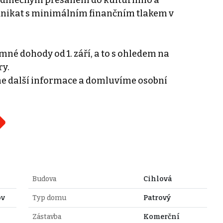
odnikat s minimálním finančním tlakem v
mné dohody od 1. září, a to s ohledem na
ry.
e další informace a domluvíme osobní
Budova
Cihlová
ov
Typ domu
Patrový
Zástavba
Komerční