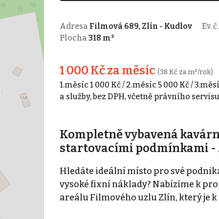
Adresa
Filmová 689, Zlín - Kudlov
Ev. č
Plocha
318 m²
1 000 Kč za měsíc
(38 Kč za m²/rok)
1.měsíc 1 000 Kč / 2.měsíc 5 000 Kč / 3.měs
a služby, bez DPH, včetně právního servis
Kompletně vybavená kavárna 
startovacími podmínkami - 
Hledáte ideální místo pro své podnik
vysoké fixní náklady? Nabízíme k pr
areálu Filmového uzlu Zlín, který je k