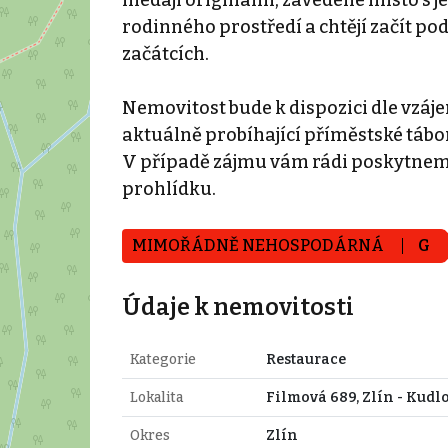
rodinného prostředí a chtějí začít p
začátcích.
Nemovitost bude k dispozici dle vzáje
aktuálně probíhající příměstské tábo
V případě zájmu vám rádi poskytnem
prohlídku.
MIMOŘÁDNĚ NEHOSPODÁRNÁ
G
Údaje k nemovitosti
Kategorie
Restaurace
Lokalita
Filmová 689, Zlín - Kudl
Okres
Zlín