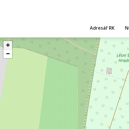
Adresář RK
N
+
−