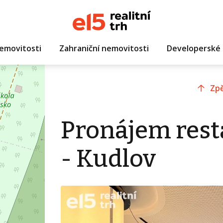
emovitosti
Zahraniční nemovitosti
Developerské 
Zpě
Pronájem resta
- Kudlov