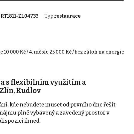
.
RT1811-ZL04733
Typ
restaurace
íc 10 000 Kč / 4. měsíc 25 000 Kč / bez záloh na energie
u
s flexibilním využitím a
Zlín, Kudlov
ání, kde nebudete muset od prvního dne řešit
onájmu plně vybavený a zavedený prostor v
 dispozici ihned.