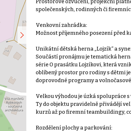
Prostorové ozvučení, projekční plátn
společenských, rodinných či firemníc
Venkovní zahrádka:
Možnost příjemného posezení před k
Unikátní dětská herna „Lojzík“ a syne
Součástí pronájmu je tematická hern
série O prasátku Lojzíkovi, která vzn
oblíbený prostor pro rodiny s dětmi 
doprovodné programy a volnočasové a
Velkou výhodou je úzká spolupráce 
Ty do objektu pravidelně přivádějí ve
kurzů až po firemní teambuildingy, 
Rozdělení plochy a parkování: