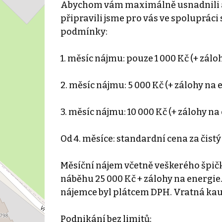
Abychom vám maximálně usnadnili a z
připravili jsme pro vás ve spolupráci
podmínky:
1. měsíc nájmu: pouze 1 000 Kč (+ zálo
2. měsíc nájmu: 5 000 Kč (+ zálohy na 
3. měsíc nájmu: 10 000 Kč (+ zálohy na
Od 4. měsíce: standardní cena za čistý
Měsíční nájem včetně veškerého špič
náběhu 25 000 Kč + zálohy na energie
nájemce byl plátcem DPH. Vratná kauc
Podnikání bez limitů: