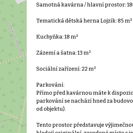
Samotná kavárna / hlavní prostor: 1
Tematická dětská herna Lojzík: 85 m²
Kuchyňka: 18 m²
Zázemí a šatna: 13 m²
Sociální zařízení: 22 m²
Parkování:
Přímo před kavárnou máte k dispozici
parkování se nachází hned za budovou
od objektu).
Tento prostor představuje výjimečnou 
hledají originální, zavedené místo s