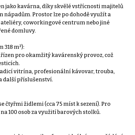
 jako kavárna, díky skvělé vstřícnosti majitelů
im nápadům. Prostor lze po dohodě využít a
é ateliéry, coworkingové centrum nebo jiné
vřené domluvy.
m 318 m²):
ařízen pro okamžitý kavárenský provoz, což
sticích.
adicí vitrína, profesionální kávovar, trouba,
 další příslušenství.
e čtyřmi židlemi (cca 75 míst k sezení). Pro
 na 100 osob za využití barových stolků.