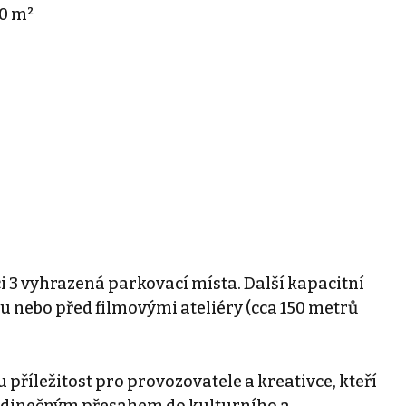
80 m²
 3 vyhrazená parkovací místa. Další kapacitní
 nebo před filmovými ateliéry (cca 150 metrů
příležitost pro provozovatele a kreativce, kteří
 jedinečným přesahem do kulturního a