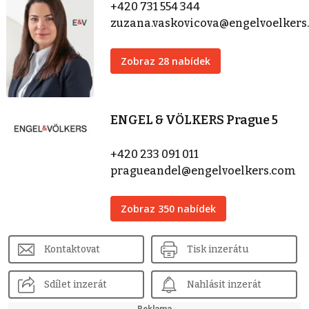
+420 731 554 344
zuzana.vaskovicova@engelvoelker
Zobraz 28 nabídek
ENGEL & VÖLKERS Prague 5
+420 233 091 011
pragueandel@engelvoelkers.com
Zobraz 350 nabídek
Kontaktovat
Tisk inzerátu
Sdílet inzerát
Nahlásit inzerát