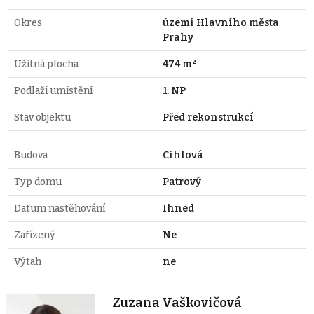
Okres
území Hlavního města
Prahy
Užitná plocha
474 m²
Podlaží umístění
1. NP
Stav objektu
Před rekonstrukcí
Budova
Cihlová
Typ domu
Patrový
Datum nastěhování
Ihned
Zařízený
Ne
Výtah
ne
Zuzana Vaškovičová