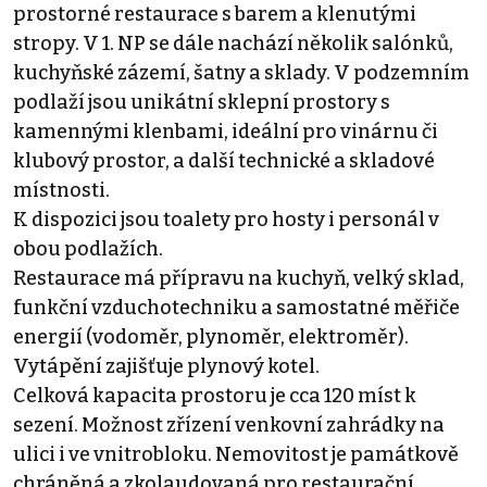
prostorné restaurace s barem a klenutými
stropy. V 1. NP se dále nachází několik salónků,
kuchyňské zázemí, šatny a sklady. V podzemním
podlaží jsou unikátní sklepní prostory s
kamennými klenbami, ideální pro vinárnu či
klubový prostor, a další technické a skladové
místnosti.
K dispozici jsou toalety pro hosty i personál v
obou podlažích.
Restaurace má přípravu na kuchyň, velký sklad,
funkční vzduchotechniku a samostatné měřiče
energií (vodoměr, plynoměr, elektroměr).
Vytápění zajišťuje plynový kotel.
Celková kapacita prostoru je cca 120 míst k
sezení. Možnost zřízení venkovní zahrádky na
ulici i ve vnitrobloku. Nemovitost je památkově
chráněná a zkolaudovaná pro restaurační