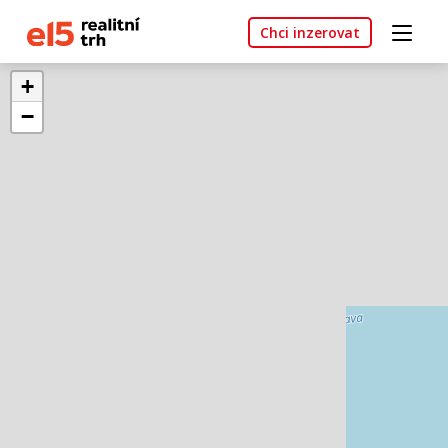
Chci inzerovat
+
−