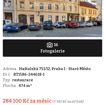
16
Fotogalerie
Adresa
Haštalská 751/12, Praha 1 - Staré Město
Ev. č.
RT1586-244618-1
Typ
restaurace
Plocha
474 m²
284 100 Kč za měsíc
(7 192 Kč za m²/rok)