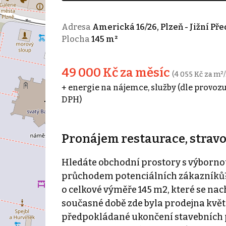
Adresa
Americká 16/26, Plzeň - Jižní Př
Plocha
145 m²
49 000 Kč za měsíc
(4 055 Kč za m²/
+ energie na nájemce, služby (dle provozu
DPH)
Pronájem restaurace, stravov
Hledáte obchodní prostory s výborno
průchodem potenciálních zákazníků?
o celkové výměře 145 m2, které se nac
současné době zde byla prodejna květ
předpokládané ukončení stavebních pr