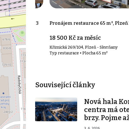
 200 m², Plzeň 3
Pronájem restaurace 65 m², Plzeň 
síc
18 500 Kč za měsíc
- Vnitřní Město
Křimická 269/104, Plzeň - Skvrňany
a 200 m²
Typ restaurace • Plocha 65 m²
Související články
Nová hala K
centra má ot
brzy. Pojme až
3. 6. 2026