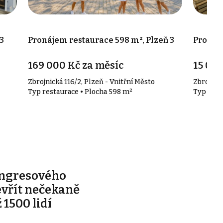
3
Pronájem restaurace 598 m², Plzeň 3
Pronáje
169 000 Kč za měsíc
15 000
Zbrojnická 116/2, Plzeň - Vnitřní Město
Zbrojnick
Typ restaurace • Plocha 598 m²
Typ rest
ongresového
evřít nečekaně
 1500 lidí