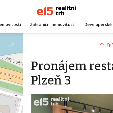
emovitosti
Zahraniční nemovitosti
Developerské 
Zpě
Pronájem rest
Plzeň 3