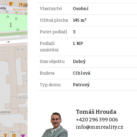
Vlastnictví
Osobní
Užitná plocha
145 m²
Počet podlaží
3
Podlaží
1. NP
umístění
Stav objektu
Dobrý
Budova
Cihlová
Typ domu
Patrový
Tomáš Hrouda
+420 296 399 006
info@mmreality.cz