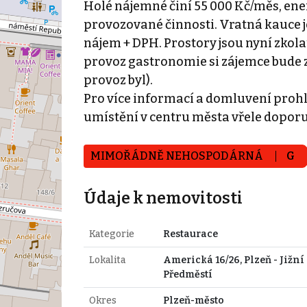
Holé nájemné činí 55 000 Kč/měs, ener
provozované činnosti. Vratná kauce j
nájem + DPH. Prostory jsou nyní zkol
provoz gastronomie si zájemce bude za
provoz byl).
Pro více informací a domluvení proh
umístění v centru města vřele dopor
MIMOŘÁDNĚ NEHOSPODÁRNÁ
G
Údaje k nemovitosti
Kategorie
Restaurace
Lokalita
Americká 16/26, Plzeň - Jižní
Předměstí
Okres
Plzeň-město