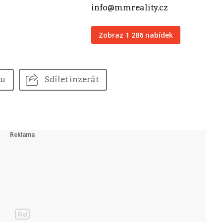
info@mmreality.cz
Zobraz 1 286 nabídek
tu
Sdílet inzerát