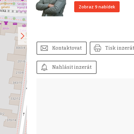
Zobraz 9 nabídek
Kontaktovat
Tisk inzerá
Nahlásit inzerát