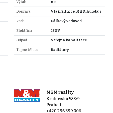
Výtah
ne
Doprava
Vlak, Silnice, MHD, Autobus
Voda
Dálkový vodovod
Elektřina
230V
Odpad
Veřejná kanalizace
Topné těleso
Radiátory
M&M reality
Krakovská 583/9
Praha 1
+420 296 399 006