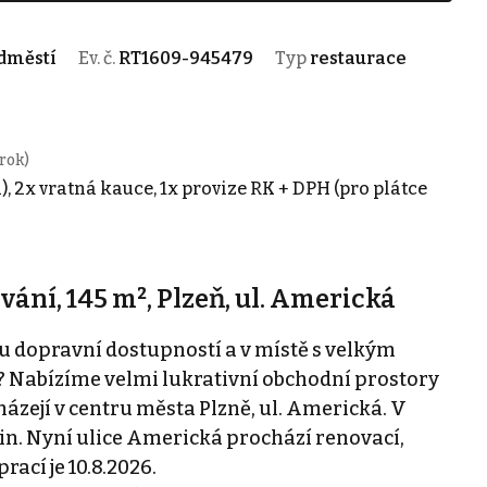
edměstí
Ev. č.
RT1609-945479
Typ
restaurace
rok)
), 2x vratná kauce, 1x provize RK + DPH (pro plátce
ání, 145 m², Plzeň, ul. Americká
u dopravní dostupností a v místě s velkým
 Nabízíme velmi lukrativní obchodní prostory
házejí v centru města Plzně, ul. Americká. V
in. Nyní ulice Americká prochází renovací,
ací je 10.8.2026.