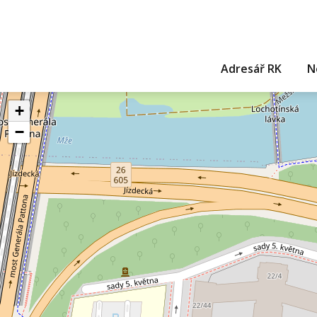
Adresář RK
N
+
−