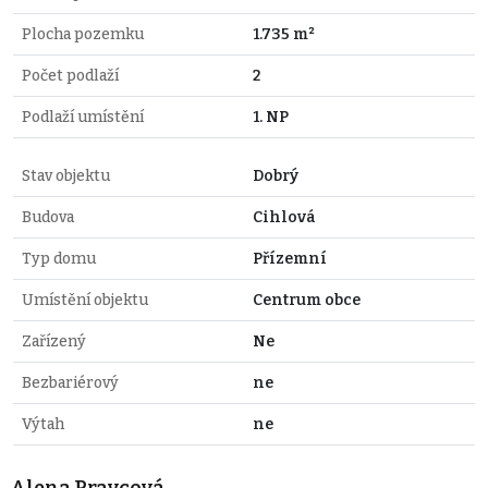
Plocha pozemku
1.735 m²
Počet podlaží
2
Podlaží umístění
1. NP
Stav objektu
Dobrý
Budova
Cihlová
Typ domu
Přízemní
Umístění objektu
Centrum obce
Zařízený
Ne
Bezbariérový
ne
Výtah
ne