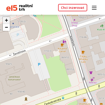
Chci inzerovat
+
−