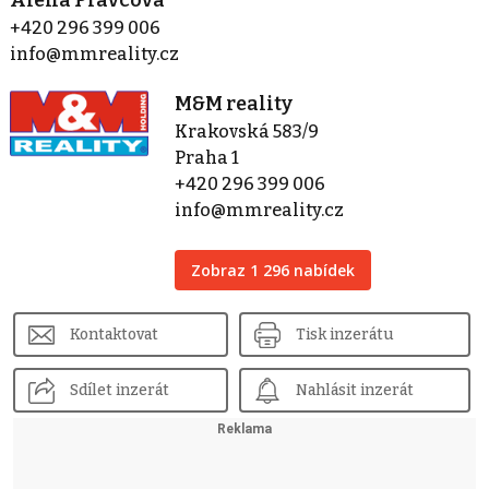
Alena Pravcová
+420 296 399 006
info@mmreality.cz
M&M reality
Krakovská 583/9
Praha 1
+420 296 399 006
info@mmreality.cz
Zobraz 1 296 nabídek
Kontaktovat
Tisk inzerátu
Sdílet inzerát
Nahlásit inzerát