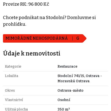
Provize RK: 96 800 Kč
Chcete podnikat na Stodolní? Domluvme si
prohlídku.
MIMOŘÁDNĚ NEHOSPODÁRNÁ
G
Údaje k nemovitosti
Kategorie
Restaurace
Lokalita
Stodolní 741/15, Ostrava -
Moravská Ostrava
Okres
Ostrava-město
Vlastnictví
Osobní
Užitná plocha
350 m²