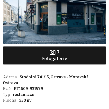
7
Fotogalerie
Adresa
Stodolní 741/15, Ostrava - Moravská
Ostrava
Ev. č.
RT1609-931579
Typ
restaurace
Plocha
350 m²