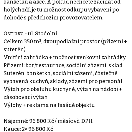
banketku a akce. A pokud nechcete začínat od
holých zdí, je tu možnost odkupu vybavení po
dohodě s předchozím provozovatelem.
Ostrava - ul. Stodolní
Celkem 350 m², dvoupodlažní prostor (přízemí +
suterén)
Vnitřní zahrádka + možnost venkovní zahrádky
Přízemí: bar/restaurace, sociální zázemí, sklad
Suterén: banketka, sociální zázemí, částečně
vybavená kuchyň, sklady, zázemí pro personál
Výtah pro obsluhu kuchyně, výtah na nádobí +
zásobovací výtah
Výlohy + reklama na fasádě objektu
Nájemné: 96 800 Kč / měsíc vč. DPH
Kauce: 2× 96 800 Kč