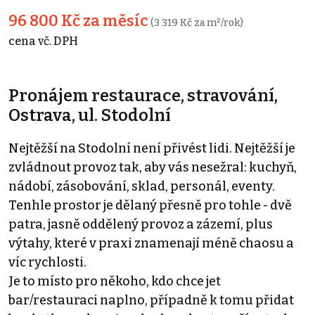
96 800 Kč za měsíc
(3 319 Kč za m²/rok)
cena vč. DPH
Pronájem restaurace, stravování,
Ostrava, ul. Stodolní
Nejtěžší na Stodolní není přivést lidi. Nejtěžší je
zvládnout provoz tak, aby vás nesežral: kuchyň,
nádobí, zásobování, sklad, personál, eventy.
Tenhle prostor je dělaný přesně pro tohle - dvě
patra, jasně oddělený provoz a zázemí, plus
výtahy, které v praxi znamenají méně chaosu a
víc rychlosti.
Je to místo pro někoho, kdo chce jet
bar/restauraci naplno, případně k tomu přidat