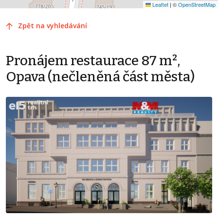
Leaflet
|
©
OpenStreetMap
Zpět na vyhledávání
Pronájem restaurace 87 m²,
Opava (nečleněná část města)