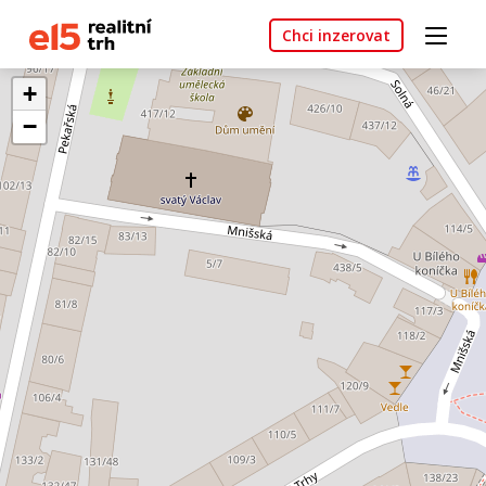
Chci inzerovat
+
−