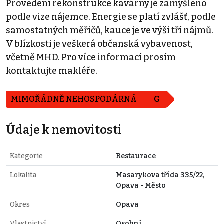
Provedení rekonstrukce kavárny je zamýšleno
podle vize nájemce. Energie se platí zvlášť, podle
samostatných měřičů, kauce je ve výši tří nájmů.
V blízkosti je veškerá občanská vybavenost,
včetně MHD. Pro více informací prosím
kontaktujte makléře.
MIMOŘÁDNĚ NEHOSPODÁRNÁ
G
Údaje k nemovitosti
Kategorie
Restaurace
Lokalita
Masarykova třída 335/22,
Opava - Město
Okres
Opava
Vlastnictví
Osobní