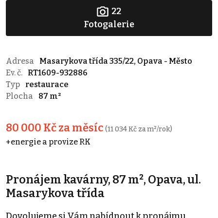
22
Fotogalerie
Adresa
Masarykova třída 335/22, Opava - Město
Ev. č.
RT1609-932886
Typ
restaurace
Plocha
87 m²
80 000 Kč za měsíc
(11 034 Kč za m²/rok)
+energie a provize RK
Pronájem kavárny, 87 m², Opava, ul.
Masarykova třída
Dovolujeme si Vám nabídnout k pronájmu