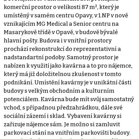
komerční prostor o velikosti 87 m², který je
umístěný v samém centru Opavy, v 1.NP v nově
vznikajícím MG Medical a Senior centru na
Masarykově třídě v Opavě, v budově bývalé
hlavní pošty. Budova i v vnitřní prostory
prochází rekonstrukcí do reprezentativní a
nadstandartní podoby. Samotný prostor je
nabízen k využití jako kavárna a to pro nájemce,
který má již doložitelnou zkušenost v tomto
podnikání. Umístění kavárny je v unikátní části
budovy s velkým obchodním a kulturním
potenciálem. Kavárna bude mít svůj samostatný
vchod, s případnou předzahrádkou, dále své
sociální zázemí i sklad. Vybavení kavárny si
zařizuje nájemce sám. Je možno si zamluvit
parkovací stání na vnitřním parkovišti budovy.