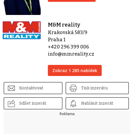
M&M reality
Krakovská 583/9
Praha 1
+420 296 399 006
info@mmreality.cz
Zobraz 1 285 nabídek
Kontaktovat
Tisk inzerátu
Sdílet inzerát
Nahlásit inzerát