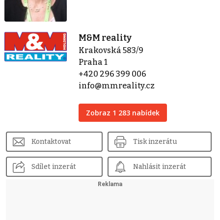
M&M reality
Krakovská 583/9
Praha 1
+420 296 399 006
info@mmreality.cz
Zobraz 1 283 nabídek
Kontaktovat
Tisk inzerátu
Sdílet inzerát
Nahlásit inzerát