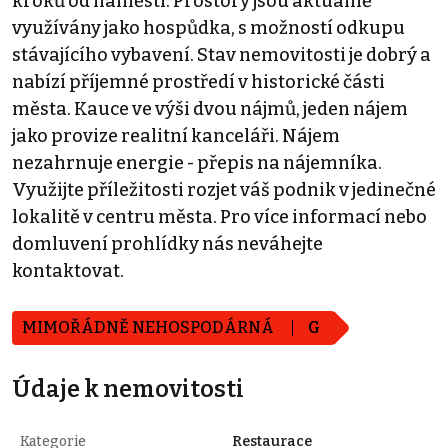
kroků od náměstí. Prostory jsou aktuálně
využívány jako hospůdka, s možností odkupu
stávajícího vybavení. Stav nemovitosti je dobrý a
nabízí příjemné prostředí v historické části
města. Kauce ve výši dvou nájmů, jeden nájem
jako provize realitní kanceláři. Nájem
nezahrnuje energie - přepis na nájemníka.
Využijte příležitosti rozjet váš podnik v jedinečné
lokalitě v centru města. Pro více informací nebo
domluvení prohlídky nás neváhejte
kontaktovat.
MIMOŘÁDNĚ NEHOSPODÁRNÁ
G
Údaje k nemovitosti
Kategorie
Restaurace