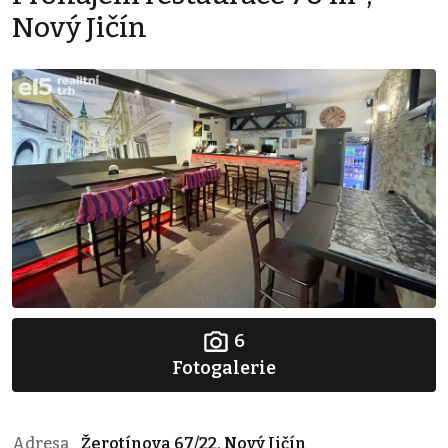
Nový Jičín
6
Fotogalerie
Adresa
Žerotínova 67/22, Nový Jičín