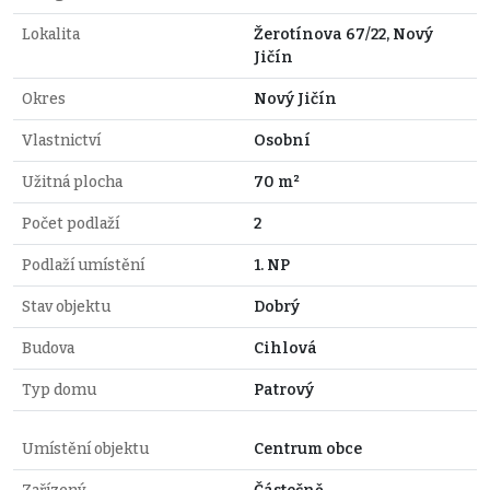
Lokalita
Žerotínova 67/22, Nový
Jičín
Okres
Nový Jičín
Vlastnictví
Osobní
Užitná plocha
70 m²
Počet podlaží
2
Podlaží umístění
1. NP
Stav objektu
Dobrý
Budova
Cihlová
Typ domu
Patrový
Umístění objektu
Centrum obce