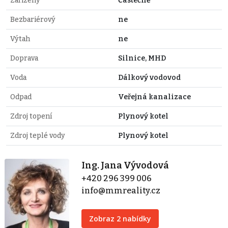
Zařízený
Částečně
Bezbariérový
ne
Výtah
ne
Doprava
Silnice, MHD
Voda
Dálkový vodovod
Odpad
Veřejná kanalizace
Zdroj topení
Plynový kotel
Zdroj teplé vody
Plynový kotel
Ing. Jana Vývodová
+420 296 399 006
info@mmreality.cz
Zobraz 2 nabídky