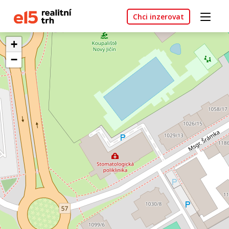
Chci inzerovat
+
−