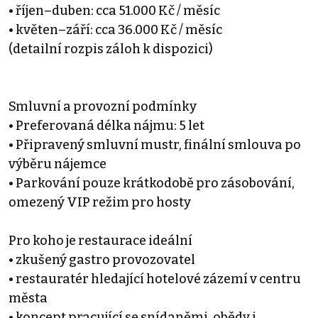
• říjen–duben: cca 51.000 Kč / měsíc
• květen–září: cca 36.000 Kč / měsíc
(detailní rozpis záloh k dispozici)
Smluvní a provozní podmínky
• Preferovaná délka nájmu: 5 let
• Připravený smluvní mustr, finální smlouva po
výběru nájemce
• Parkování pouze krátkodobě pro zásobování,
omezený VIP režim pro hosty
Pro koho je restaurace ideální
• zkušený gastro provozovatel
• restauratér hledající hotelové zázemí v centru
města
• koncept pracující se snídaněmi, obědy i