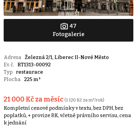
47
Fotogalerie
Adresa
Železná 2/1, Liberec II-Nové Město
Ev. č.
RT1313-00092
Typ
restaurace
Plocha
225 m²
21 000 Kč za měsíc
(1 120 Kč za m²/rok)
Kompletní cenové podmínky v textu, bez DPH, bez
poplatků, + provize RK, včetně právního servisu, cena
k jednání