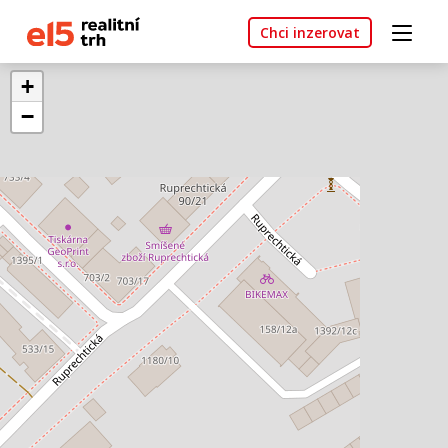
Chci inzerovat
+
−