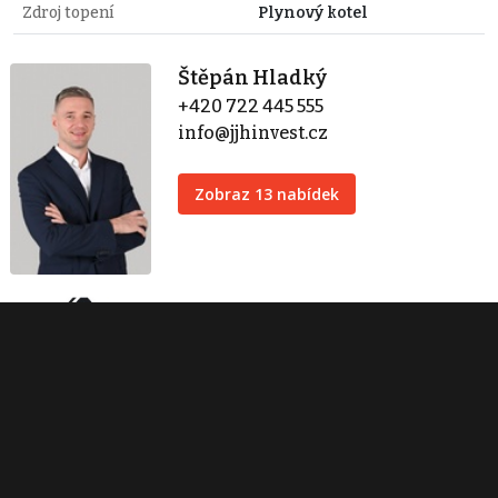
Zdroj topení
Plynový kotel
Štěpán Hladký
+420 722 445 555
info@jjhinvest.cz
Zobraz 13 nabídek
JJH invest s.r.o.
Ramonova 3466/2
Praha 10
+420 722 445 555
info@jjhinvest.cz
Zobraz 14 nabídek