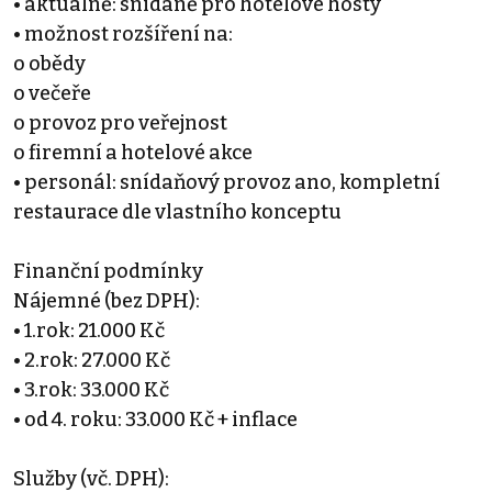
• aktuálně: snídaně pro hotelové hosty
• možnost rozšíření na:
o obědy
o večeře
o provoz pro veřejnost
o firemní a hotelové akce
• personál: snídaňový provoz ano, kompletní
restaurace dle vlastního konceptu
Finanční podmínky
Nájemné (bez DPH):
• 1.rok: 21.000 Kč
• 2.rok: 27.000 Kč
• 3.rok: 33.000 Kč
• od 4. roku: 33.000 Kč + inflace
Služby (vč. DPH):