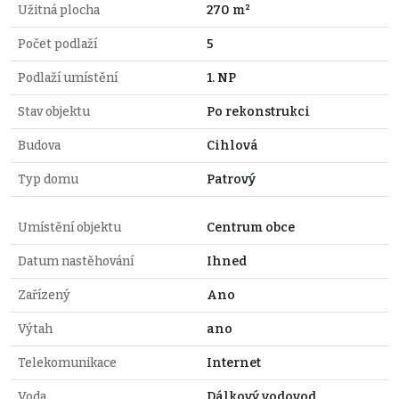
Užitná plocha
270 m²
Počet podlaží
5
Podlaží umístění
1. NP
Stav objektu
Po rekonstrukci
Budova
Cihlová
Typ domu
Patrový
Umístění objektu
Centrum obce
Datum nastěhování
Ihned
Zařízený
Ano
Výtah
ano
Telekomunikace
Internet
Voda
Dálkový vodovod