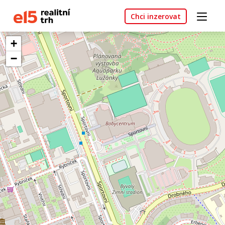
Chci inzerovat
+
−