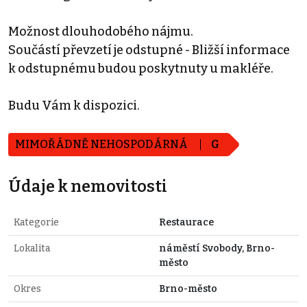
Možnost dlouhodobého nájmu.
Součástí převzetí je odstupné - Bližší informace
k odstupnému budou poskytnuty u makléře.
Budu Vám k dispozici.
MIMOŘÁDNĚ NEHOSPODÁRNÁ
G
Údaje k nemovitosti
Kategorie
Restaurace
Lokalita
náměstí Svobody, Brno-
město
Okres
Brno-město