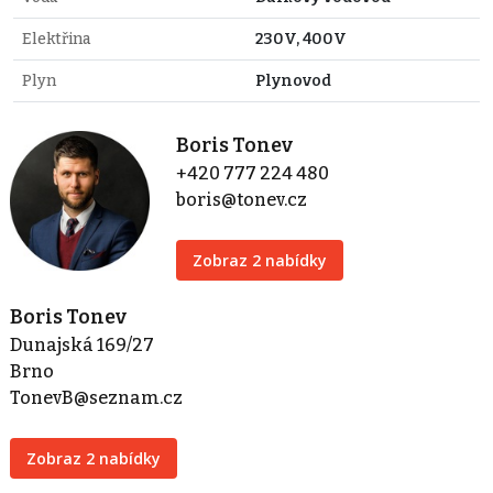
Elektřina
230V, 400V
Plyn
Plynovod
Boris Tonev
+420 777 224 480
boris@tonev.cz
Zobraz 2 nabídky
Boris Tonev
Dunajská 169/27
Brno
TonevB@seznam.cz
Zobraz 2 nabídky