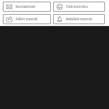
Kontaktovat
Tisk inzerátu
Sdílet inzerát
Nahlásit inzerát