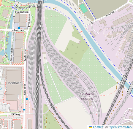
Leaflet
|
©
OpenStreetMap