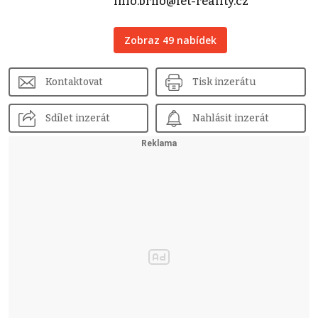
info.brno@iet-reality.cz
Zobraz 49 nabídek
Kontaktovat
Tisk inzerátu
Sdílet inzerát
Nahlásit inzerát