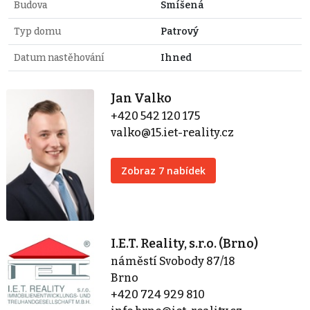
Budova
Smíšená
Typ domu
Patrový
Datum nastěhování
Ihned
Jan Valko
+420 542 120 175
valko@15.iet-reality.cz
Zobraz 7 nabídek
I.E.T. Reality, s.r.o. (Brno)
náměstí Svobody 87/18
Brno
+420 724 929 810