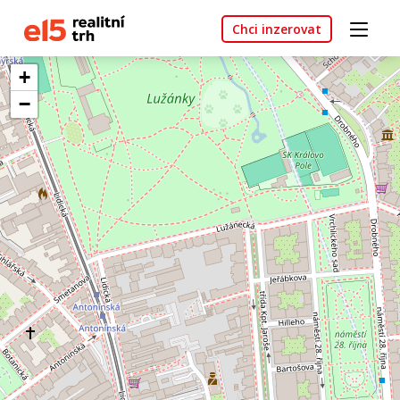
Chci inzerovat
+
−