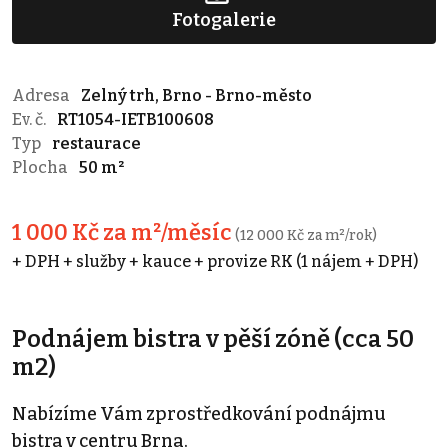
Fotogalerie
Adresa
Zelný trh, Brno - Brno-město
Ev. č.
RT1054-IETB100608
Typ
restaurace
Plocha
50 m²
1 000 Kč za m²/měsíc
(12 000 Kč za m²/rok)
+ DPH + služby + kauce + provize RK (1 nájem + DPH)
Podnájem bistra v pěší zóně (cca 50
m2)
Nabízíme Vám zprostředkování podnájmu
bistra v centru Brna.