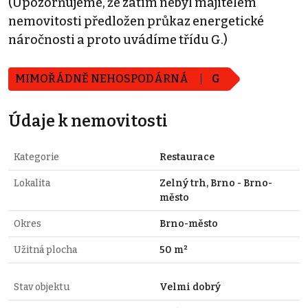
(Upozorňujeme, že zatím nebyl majitelem
nemovitosti předložen průkaz energetické
náročnosti a proto uvádíme třídu G.)
MIMOŘÁDNĚ NEHOSPODÁRNÁ
G
Údaje k nemovitosti
Kategorie
Restaurace
Lokalita
Zelný trh, Brno - Brno-
město
Okres
Brno-město
Užitná plocha
50 m²
Stav objektu
Velmi dobrý