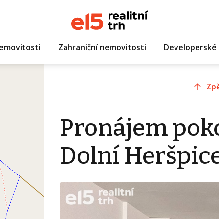
emovitosti
Zahraniční nemovitosti
Developerské 
Zpě
Pronájem pokoj
Dolní Heršpic