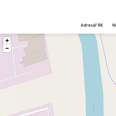
Adresář RK
N
+
−