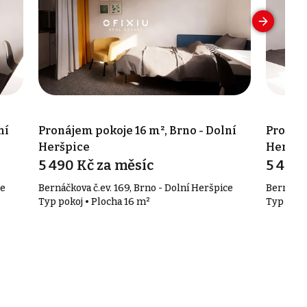
ní
Pronájem pokoje 16 m², Brno - Dolní
Pronáje
Heršpice
Heršpi
5 490 Kč za měsíc
5 490 
ce
Bernáčkova č.ev. 169, Brno - Dolní Heršpice
Bernáčkov
Typ pokoj • Plocha 16 m²
Typ poko