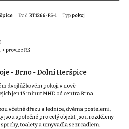
ršpice
Ev. č.
RT1266-P5-1
Typ
pokoj
)
, + provize RK
e - Brno - Dolní Heršpice
ém dvojlůžkovém pokoji v nově
jích jen 15 minut MHD od centra Brna.
ou včetně dřezu a lednice, dvěma postelemi,
 jsou společné pro celý objekt, jsou rozděleny
 sprchy, toalety a umyvadla se zrcadlem.