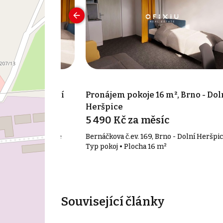
m², Brno - Dolní
Pronájem pokoje 16 m², Brno - Dol
Heršpice
c
5 490 Kč za měsíc
no - Dolní Heršpice
Bernáčkova č.ev. 169, Brno - Dolní Heršpi
²
Typ pokoj • Plocha 16 m²
Související články