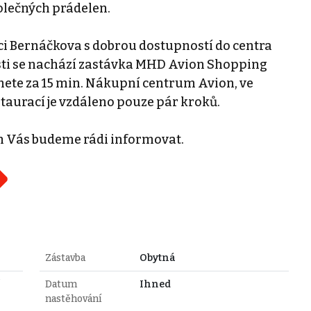
olečných prádelen.
lici Bernáčkova s dobrou dostupností do centra
kosti se nachází zastávka MHD Avion Shopping
anete za 15 min. Nákupní centrum Avion, ve
taurací je vzdáleno pouze pár kroků.
h Vás budeme rádi informovat.
Zástavba
Obytná
í
Datum
Ihned
nastěhování