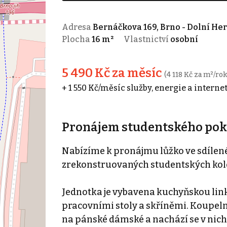
Adresa
Bernáčkova 169, Brno - Dolní He
Plocha
16 m²
Vlastnictví
osobní
5 490 Kč za měsíc
(4 118 Kč za m²/rok
+ 1 550 Kč/měsíc služby, energie a internet
Pronájem studentského pokoj
Nabízíme k pronájmu lůžko ve sdílen
zrekonstruovaných studentských kole
Jednotka je vybavena kuchyňskou link
pracovními stoly a skříněmi. Koupelny
na pánské dámské a nachází se v nich