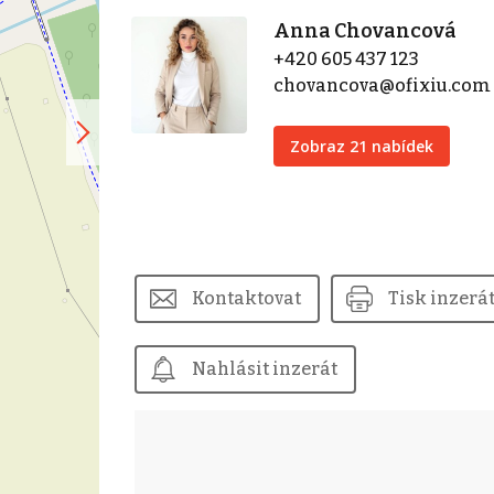
Anna Chovancová
+420 605 437 123
chovancova@ofixiu.com
Zobraz 21 nabídek
Kontaktovat
Tisk inzerá
Nahlásit inzerát