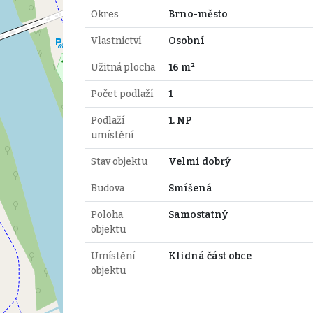
Okres
Brno-město
Vlastnictví
Osobní
Užitná plocha
16 m²
Počet podlaží
1
Podlaží
1. NP
umístění
Stav objektu
Velmi dobrý
Budova
Smíšená
Poloha
Samostatný
objektu
Umístění
Klidná část obce
objektu