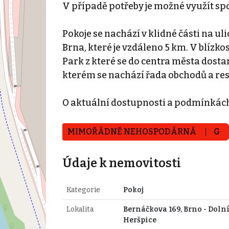
V případě potřeby je možné využít sp
Pokoje se nachází v klidné části na u
Brna, které je vzdáleno 5 km. V blíz
Park z které se do centra města dost
kterém se nachází řada obchodů a res
O aktuální dostupnosti a podmínkác
MIMOŘÁDNĚ NEHOSPODÁRNÁ
G
Údaje k nemovitosti
Kategorie
Pokoj
Lokalita
Bernáčkova 169, Brno - Doln
Heršpice