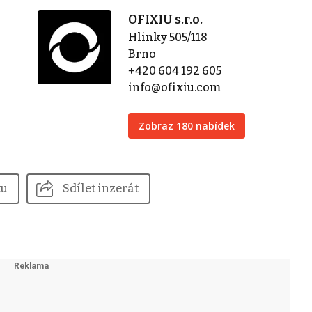
OFIXIU s.r.o.
Hlinky 505/118
Brno
+420 604 192 605
info@ofixiu.com
Zobraz 180 nabídek
tu
Sdílet inzerát