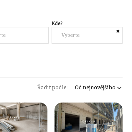
Kde?
rte
Vyberte
Řadit podle:
Od nejnovějšího