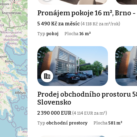
Pronájem pokoje 16 m², Brno -
5 490 Kč za měsíc
(4 118 Kč za m²/rok)
Typ
pokoj
Plocha
16 m²
Prodej obchodního prostoru 58
Slovensko
2 390 000 EUR
(4 114 EUR za m²)
Typ
obchodní prostory
Plocha
581 m²