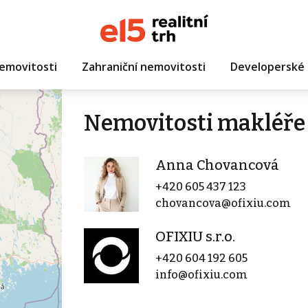
emovitosti
Zahraniční nemovitosti
Developerské 
Nemovitosti makléře
Anna Chovancová
+420 605 437 123
chovancova@ofixiu.com
OFIXIU s.r.o.
+420 604 192 605
info@ofixiu.com