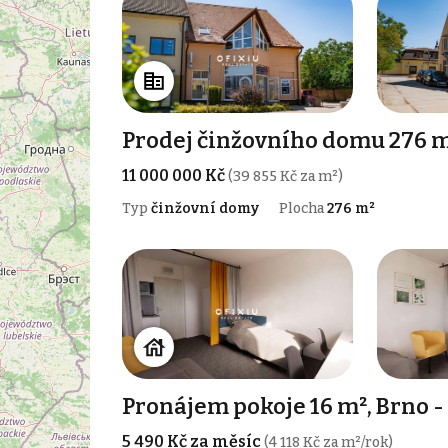
Prodej činžovního domu 276 m
11 000 000 Kč
(39 855 Kč za m²)
Typ
činžovní domy
Plocha
276 m²
Pronájem pokoje 16 m², Brno -
5 490 Kč za měsíc
(4 118 Kč za m²/rok)