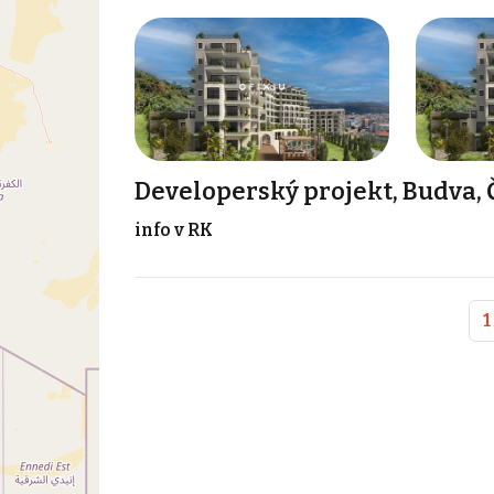
Developerský projekt, Budva,
info v RK
1