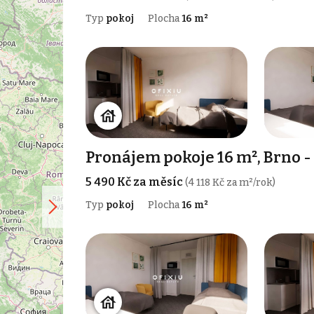
Typ
pokoj
Plocha
16 m²
Pronájem pokoje 16 m², Brno -
5 490 Kč za měsíc
(4 118 Kč za m²/rok)
Typ
pokoj
Plocha
16 m²