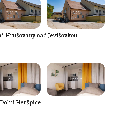
², Hrušovany nad Jevišovkou
 Dolní Heršpice