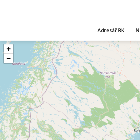
Adresář RK
N
+
−