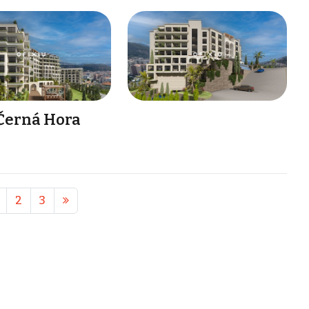
 Černá Hora
2
3