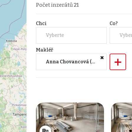
Počet inzerátů
21
Chci
Co?
Vyberte
Vybe
Makléř
+
Anna Chovancová (OFIXIU s.r.o.)