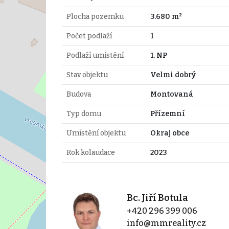
Plocha pozemku
3.680 m²
Počet podlaží
1
Podlaží umístění
1. NP
Stav objektu
Velmi dobrý
Budova
Montovaná
Typ domu
Přízemní
Umístění objektu
Okraj obce
Rok kolaudace
2023
Bc. Jiří Botula
+420 296 399 006
info@mmreality.cz