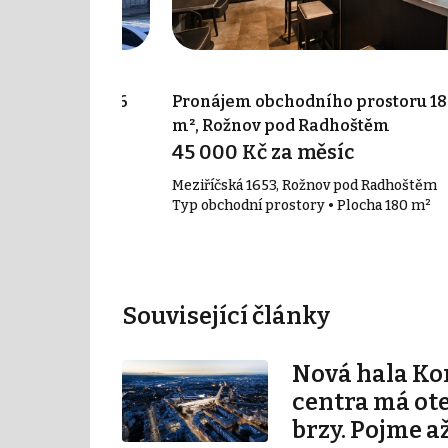
ho prostoru 866
Pronájem obchodního prostoru 18
dhoštěm
m², Rožnov pod Radhoštěm
45 000 Kč za měsíc
v pod Radhoštěm
Meziříčská 1653, Rožnov pod Radhoštěm
• Plocha 866 m²
Typ obchodní prostory • Plocha 180 m²
Související články
Nová hala K
centra má ot
brzy. Pojme až