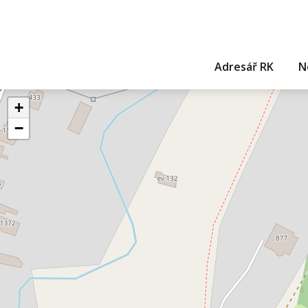
Adresář RK
N
+
−