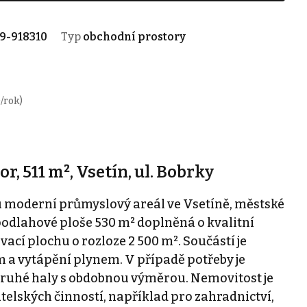
9-918310
Typ
obchodní prostory
/rok)
 511 m², Vsetín, ul. Bobrky
moderní průmyslový areál ve Vsetíně, městské
 podlahové ploše 530 m² doplněná o kvalitní
cí plochu o rozloze 2 500 m². Součástí je
 a vytápění plynem. V případě potřeby je
druhé haly s obdobnou výměrou. Nemovitost je
elských činností, například pro zahradnictví,