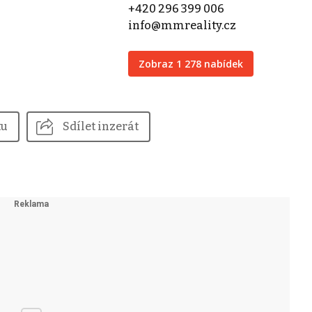
+420 296 399 006
info@mmreality.cz
Zobraz 1 278 nabídek
tu
Sdílet inzerát