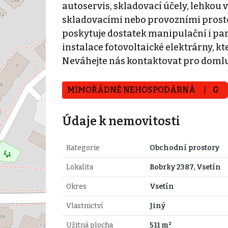
autoservis, skladovací účely, lehkou v
skladovacími nebo provozními prostory.
poskytuje dostatek manipulační i par
instalace fotovoltaické elektrárny, 
Neváhejte nás kontaktovat pro domlu
MIMOŘÁDNĚ NEHOSPODÁRNÁ
G
Údaje k nemovitosti
Kategorie
Obchodní prostory
Lokalita
Bobrky 2387, Vsetín
Okres
Vsetín
Vlastnictví
Jiný
Užitná plocha
511 m²