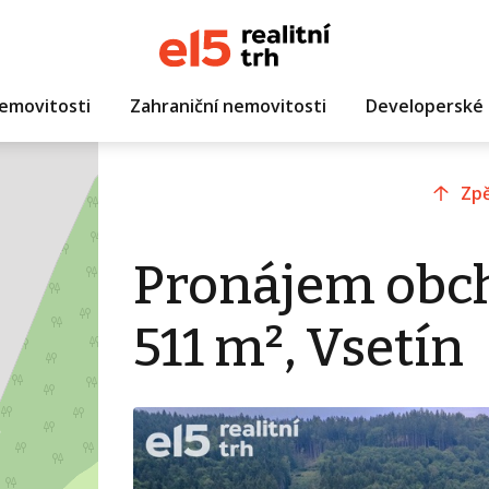
emovitosti
Zahraniční nemovitosti
Developerské 
Zpě
Pronájem obc
511 m², Vsetín