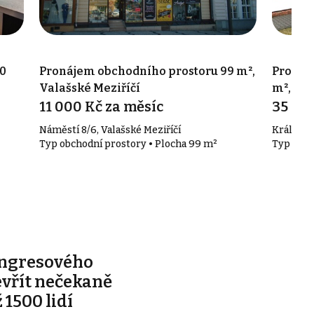
0
Pronájem obchodního prostoru 99 m²,
Pronáj
Valašské Meziříčí
m², Val
11 000 Kč za měsíc
35 00
Náměstí 8/6, Valašské Meziříčí
Králova, 
Typ obchodní prostory • Plocha 99 m²
Typ obch
ongresového
evřít nečekaně
 1500 lidí