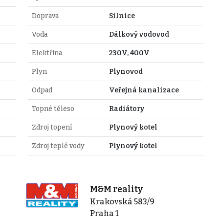
Doprava
Silnice
Voda
Dálkový vodovod
Elektřina
230V, 400V
Plyn
Plynovod
Odpad
Veřejná kanalizace
Topné těleso
Radiátory
Zdroj topení
Plynový kotel
Zdroj teplé vody
Plynový kotel
M&M reality
Krakovská 583/9
Praha 1