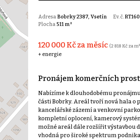
Adresa
Bobrky 2387, Vsetín
Ev. č.
RT160
Plocha
511 m²
120 000 Kč za měsíc
(2 818 Kč za m²
+ energie
Pronájem komerčních prostor,
Nabízíme k dlouhodobému pronájmu 
části Bobrky. Areál tvoří nová hala o
kancelářské zázemí a venkovní parkova
kompletní oplocení, kamerový systém
možné areál dále rozšířit výstavbou 
vhodná pro široké spektrum podnikat