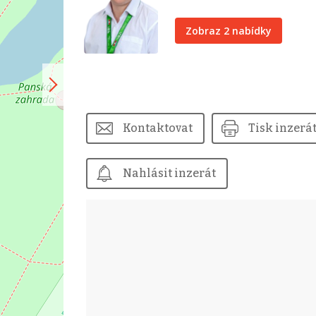
Zobraz 2 nabídky
Kontaktovat
Tisk inzerá
Nahlásit inzerát