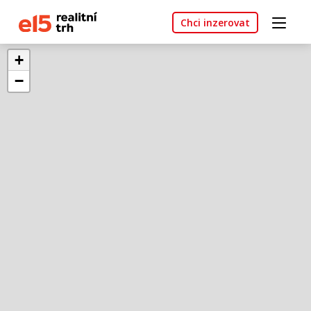
Chci inzerovat
+
−