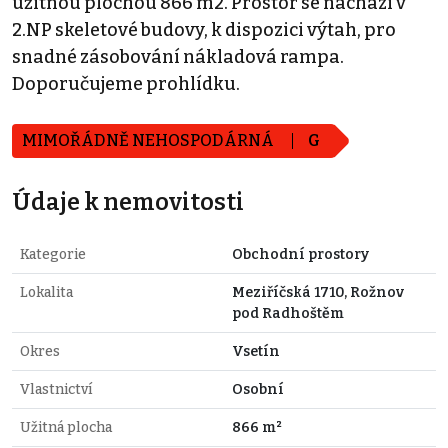
užitnou plochou 866 m2. Prostor se nachází v
2.NP skeletové budovy, k dispozici výtah, pro
snadné zásobování nákladová rampa.
Doporučujeme prohlídku.
MIMOŘÁDNĚ NEHOSPODÁRNÁ
G
Údaje k nemovitosti
Kategorie
Obchodní prostory
Lokalita
Meziříčská 1710, Rožnov
pod Radhoštěm
Okres
Vsetín
Vlastnictví
Osobní
Užitná plocha
866 m²