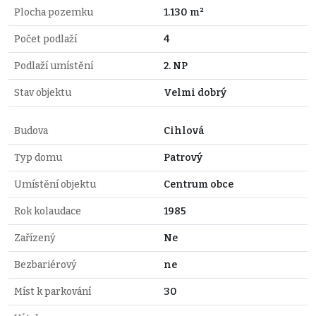
Plocha pozemku
1.130 m²
Počet podlaží
4
Podlaží umístění
2. NP
Stav objektu
Velmi dobrý
Budova
Cihlová
Typ domu
Patrový
Umístění objektu
Centrum obce
Rok kolaudace
1985
Zařízený
Ne
Bezbariérový
ne
Míst k parkování
30