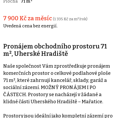
Plocha
71 m²
7 900 Kč za měsíc
(1 335 Kč za m²/rok)
Uvedená cena bez energií.
Pronájem obchodního prostoru 71
m², Uherské Hradiště
Naše společnost Vám zprostředkuje pronájem
komerčních prostor o celkové podlahové ploše
71 m², které zahrnují kancelář, sklady, garáž a
sociální zázemí. MOŽNÝ PRONÁJEM I PO
ČÁSTECH. Prostory se nacházejí v žádané a
klidné části Uherského Hradiště – Mařatice.
Prostory jsou ideální jako kompletní zázemí pro