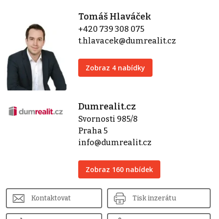
Tomáš Hlaváček
+420 739 308 075
t.hlavacek@dumrealit.cz
Zobraz 4 nabídky
Dumrealit.cz
Svornosti 985/8
Praha 5
info@dumrealit.cz
Zobraz 160 nabídek
Kontaktovat
Tisk inzerátu