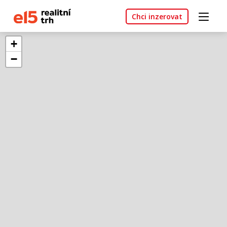
Chci inzerovat
+
−