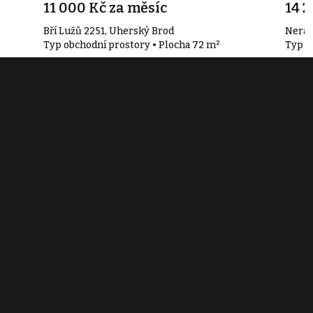
11 000 Kč za měsíc
14 2
Bří Lužů 2251, Uherský Brod
Nerad
Typ obchodní prostory • Plocha 72 m²
Typ o
Související články