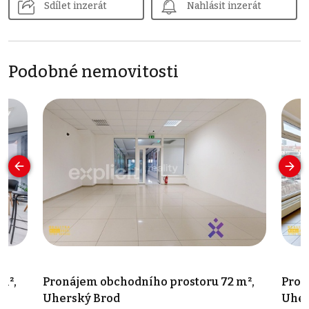
Sdílet inzerát
Nahlásit inzerát
Podobné nemovitosti
m²,
Pronájem obchodního prostoru 72 m²,
Pron
Uherský Brod
Uher